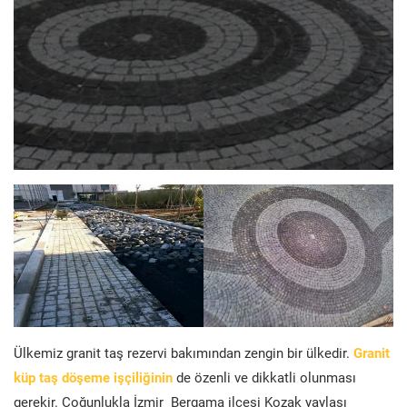
Ülkemiz granit taş rezervi bakımından zengin bir ülkedir.
Granit
küp taş döşeme işçiliğinin
de özenli ve dikkatli olunması
gerekir. Çoğunlukla İzmir Bergama ilçesi Kozak yaylası