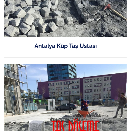
Antalya Küp Taş Ustası