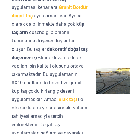
uygulaması kenarlara
Granit Bordür
doğal Taş
uygulaması var. Ayrıca
olarak da bilinmekte daha çok
küp
taşların
döşendiği alanların
kenarlarına döşenen taşlardan
oluşur. Bu taşlar
dekoratif doğal taş
döşemesi
şeklinde devam ederek
yapılan işin kaliteli oluşunu ortaya
çıkarmaktadır. Bu uygulamanın
8X10 ebatlarında bazalt ve granit
küp taş çoklu kırlangıç deseni
uygulamasıdır. Amacı
oluk taşı
ile
otoparkla ana yol arasındaki suların
tahliyesi amacıyla tercih
edilmektedir. Doğal taş
uygulamaları sağlam ve dayanıklı