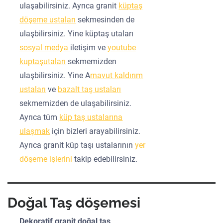
ulaşabilirsiniz. Ayrıca granit
küptaş
döşeme ustaları
sekmesinden de
ulaşbilirsiniz. Yine küptaş utaları
sosyal medya
iletişim ve
youtube
kuptaşutaları
sekmemizden
ulaşbilirsiniz. Yine A
rnavut kaldırım
ustaları
ve
bazalt taş ustaları
sekmemizden de ulaşabilirsiniz.
Ayrıca tüm
küp taş ustalarına
ulaşmak
için bizleri arayabilirsiniz.
Ayrıca granit küp taşı ustalarının
yer
döşeme işlerini
takip edebilirsiniz.
Doğal Taş döşemesi
Dekoratif granit doğal taş