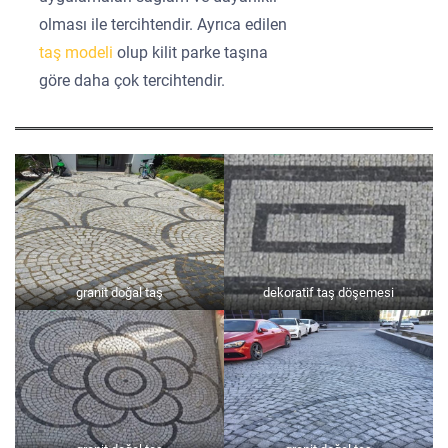
olması ile tercihtendir. Ayrıca edilen
taş modeli
olup kilit parke taşına
göre daha çok tercihtendir.
granit doğal taş
dekoratif taş döşemesi