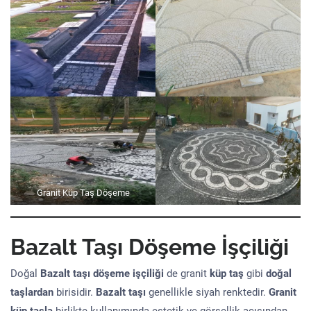
Granit Küp Taş Döşeme
Bazalt Taşı Döşeme İşçiliği
Doğal
Bazalt taşı döşeme işçiliği
de granit
küp taş
gibi
doğal
taşlardan
birisidir.
Bazalt taşı
genellikle siyah renktedir.
Granit