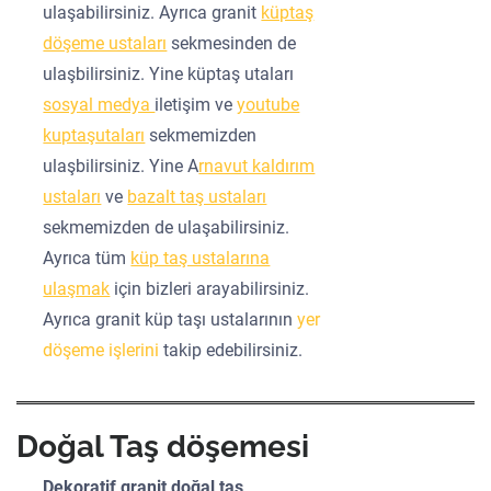
ulaşabilirsiniz. Ayrıca granit
küptaş
döşeme ustaları
sekmesinden de
ulaşbilirsiniz. Yine küptaş utaları
sosyal medya
iletişim ve
youtube
kuptaşutaları
sekmemizden
ulaşbilirsiniz. Yine A
rnavut kaldırım
ustaları
ve
bazalt taş ustaları
sekmemizden de ulaşabilirsiniz.
Ayrıca tüm
küp taş ustalarına
ulaşmak
için bizleri arayabilirsiniz.
Ayrıca granit küp taşı ustalarının
yer
döşeme işlerini
takip edebilirsiniz.
Doğal Taş döşemesi
Dekoratif granit doğal taş