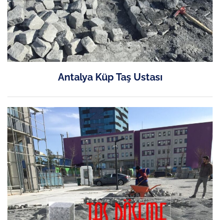
Antalya Küp Taş Ustası