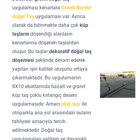
uygulaması kenarlara
Granit Bordür
doğal Taş
uygulaması var. Ayrıca
olarak da bilinmekte daha çok
küp
taşların
döşendiği alanların
kenarlarına döşenen taşlardan
oluşur. Bu taşlar
dekoratif doğal taş
döşemesi
şeklinde devam ederek
yapılan işin kaliteli oluşunu ortaya
çıkarmaktadır. Bu uygulamanın
8X10 ebatlarında bazalt ve granit
küp taş çoklu kırlangıç deseni
uygulamasıdır. Amacı
oluk taşı
ile
otoparkla ana yol arasındaki suların
tahliyesi amacıyla tercih
edilmektedir. Doğal taş
uygulamaları sağlam ve dayanıklı