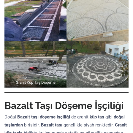
Granit Küp Taş Döşeme
Bazalt Taşı Döşeme İşçiliği
Doğal
Bazalt taşı döşeme işçiliği
de granit
küp taş
gibi
doğal
taşlardan
birisidir.
Bazalt taşı
genellikle siyah renktedir.
Granit