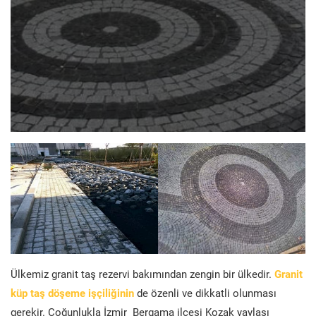
Ülkemiz granit taş rezervi bakımından zengin bir ülkedir.
Granit
küp taş döşeme işçiliğinin
de özenli ve dikkatli olunması
gerekir. Çoğunlukla İzmir Bergama ilçesi Kozak yaylası