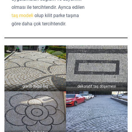
olması ile tercihtendir. Ayrıca edilen
taş modeli
olup kilit parke taşına
göre daha çok tercihtendir.
granit doğal taş
dekoratif taş döşemesi