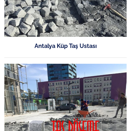
Antalya Küp Taş Ustası