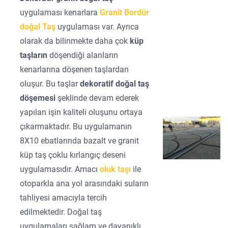
uygulaması kenarlara
Granit Bordür
doğal Taş
uygulaması var. Ayrıca
olarak da bilinmekte daha çok
küp
taşların
döşendiği alanların
kenarlarına döşenen taşlardan
oluşur. Bu taşlar
dekoratif doğal taş
döşemesi
şeklinde devam ederek
yapılan işin kaliteli oluşunu ortaya
çıkarmaktadır. Bu uygulamanın
8X10 ebatlarında bazalt ve granit
küp taş çoklu kırlangıç deseni
uygulamasıdır. Amacı
oluk taşı
ile
otoparkla ana yol arasındaki suların
tahliyesi amacıyla tercih
edilmektedir. Doğal taş
uygulamaları sağlam ve dayanıklı