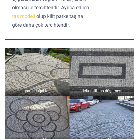
olması ile tercihtendir. Ayrıca edilen
taş modeli
olup kilit parke taşına
göre daha çok tercihtendir.
granit doğal taş
dekoratif taş döşemesi