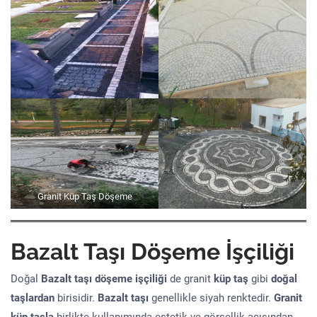
Granit Küp Taş Döşeme
Bazalt Taşı Döşeme İşçiliği
Doğal
Bazalt taşı döşeme işçiliği
de granit
küp taş
gibi
doğal
taşlardan
birisidir.
Bazalt taşı
genellikle siyah renktedir.
Granit