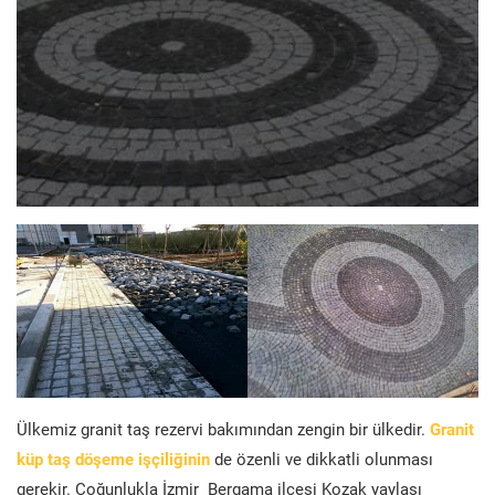
Ülkemiz granit taş rezervi bakımından zengin bir ülkedir.
Granit
küp taş döşeme işçiliğinin
de özenli ve dikkatli olunması
gerekir. Çoğunlukla İzmir Bergama ilçesi Kozak yaylası