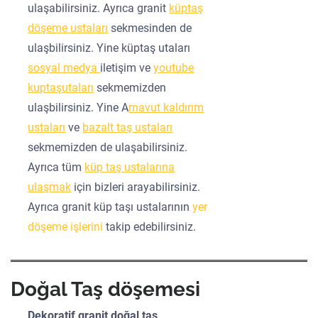
ulaşabilirsiniz. Ayrıca granit
küptaş
döşeme ustaları
sekmesinden de
ulaşbilirsiniz. Yine küptaş utaları
sosyal medya
iletişim ve
youtube
kuptaşutaları
sekmemizden
ulaşbilirsiniz. Yine A
rnavut kaldırım
ustaları
ve
bazalt taş ustaları
sekmemizden de ulaşabilirsiniz.
Ayrıca tüm
küp taş ustalarına
ulaşmak
için bizleri arayabilirsiniz.
Ayrıca granit küp taşı ustalarının
yer
döşeme işlerini
takip edebilirsiniz.
Doğal Taş döşemesi
Dekoratif granit doğal taş