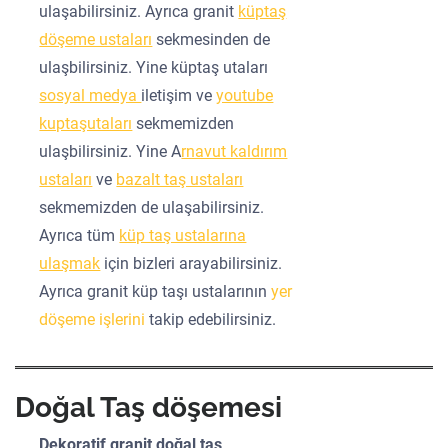
ulaşabilirsiniz. Ayrıca granit
küptaş
döşeme ustaları
sekmesinden de
ulaşbilirsiniz. Yine küptaş utaları
sosyal medya
iletişim ve
youtube
kuptaşutaları
sekmemizden
ulaşbilirsiniz. Yine A
rnavut kaldırım
ustaları
ve
bazalt taş ustaları
sekmemizden de ulaşabilirsiniz.
Ayrıca tüm
küp taş ustalarına
ulaşmak
için bizleri arayabilirsiniz.
Ayrıca granit küp taşı ustalarının
yer
döşeme işlerini
takip edebilirsiniz.
Doğal Taş döşemesi
Dekoratif granit doğal taş