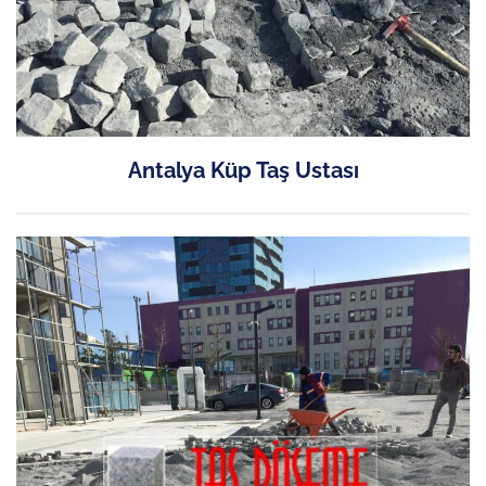
Antalya Küp Taş Ustası