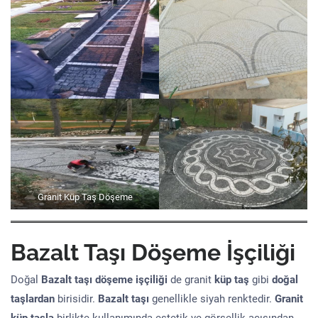
Granit Küp Taş Döşeme
Bazalt Taşı Döşeme İşçiliği
Doğal
Bazalt taşı döşeme işçiliği
de granit
küp taş
gibi
doğal
taşlardan
birisidir.
Bazalt taşı
genellikle siyah renktedir.
Granit