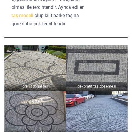
olması ile tercihtendir. Ayrıca edilen
taş modeli
olup kilit parke taşına
göre daha çok tercihtendir.
granit doğal taş
dekoratif taş döşemesi