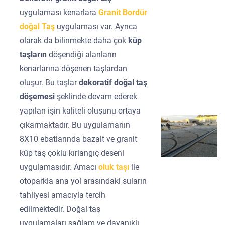
uygulaması kenarlara
Granit Bordür
doğal Taş
uygulaması var. Ayrıca
olarak da bilinmekte daha çok
küp
taşların
döşendiği alanların
kenarlarına döşenen taşlardan
oluşur. Bu taşlar
dekoratif doğal taş
döşemesi
şeklinde devam ederek
yapılan işin kaliteli oluşunu ortaya
çıkarmaktadır. Bu uygulamanın
8X10 ebatlarında bazalt ve granit
küp taş çoklu kırlangıç deseni
uygulamasıdır. Amacı
oluk taşı
ile
otoparkla ana yol arasındaki suların
tahliyesi amacıyla tercih
edilmektedir. Doğal taş
uygulamaları sağlam ve dayanıklı