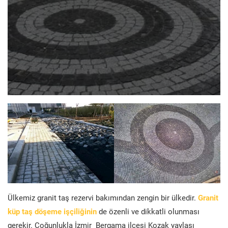
Ülkemiz granit taş rezervi bakımından zengin bir ülkedir.
Granit
küp taş döşeme işçiliğinin
de özenli ve dikkatli olunması
gerekir. Çoğunlukla İzmir Bergama ilçesi Kozak yaylası