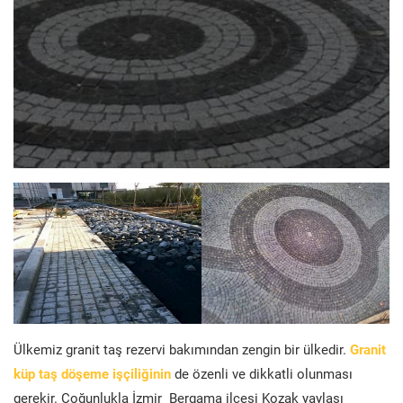
Ülkemiz granit taş rezervi bakımından zengin bir ülkedir.
Granit
küp taş döşeme işçiliğinin
de özenli ve dikkatli olunması
gerekir. Çoğunlukla İzmir Bergama ilçesi Kozak yaylası