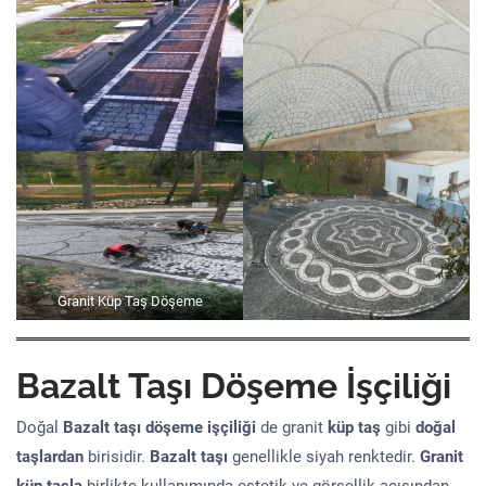
Granit Küp Taş Döşeme
Bazalt Taşı Döşeme İşçiliği
Doğal
Bazalt taşı döşeme işçiliği
de granit
küp taş
gibi
doğal
taşlardan
birisidir.
Bazalt taşı
genellikle siyah renktedir.
Granit