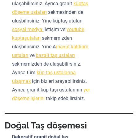
ulaşabilirsiniz. Ayrıca granit
küptaş
döşeme ustaları
sekmesinden de
ulaşbilirsiniz. Yine küptaş utaları
sosyal medya
iletişim ve
youtube
kuptaşutaları
sekmemizden
ulaşbilirsiniz. Yine A
rnavut kaldırım
ustaları
ve
bazalt taş ustaları
sekmemizden de ulaşabilirsiniz.
Ayrıca tüm
küp taş ustalarına
ulaşmak
için bizleri arayabilirsiniz.
Ayrıca granit küp taşı ustalarının
yer
döşeme işlerini
takip edebilirsiniz.
Doğal Taş döşemesi
Dekoratif granit doğal taş