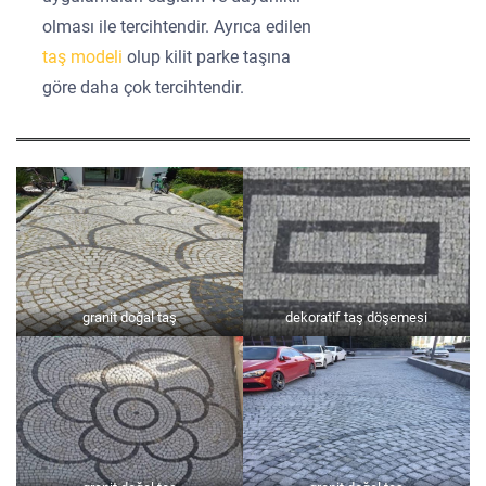
olması ile tercihtendir. Ayrıca edilen
taş modeli
olup kilit parke taşına
göre daha çok tercihtendir.
granit doğal taş
dekoratif taş döşemesi