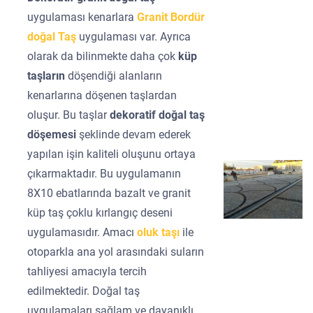
uygulaması kenarlara
Granit Bordür
doğal Taş
uygulaması var. Ayrıca
olarak da bilinmekte daha çok
küp
taşların
döşendiği alanların
kenarlarına döşenen taşlardan
oluşur. Bu taşlar
dekoratif doğal taş
döşemesi
şeklinde devam ederek
yapılan işin kaliteli oluşunu ortaya
çıkarmaktadır. Bu uygulamanın
8X10 ebatlarında bazalt ve granit
küp taş çoklu kırlangıç deseni
uygulamasıdır. Amacı
oluk taşı
ile
otoparkla ana yol arasındaki suların
tahliyesi amacıyla tercih
edilmektedir. Doğal taş
uygulamaları sağlam ve dayanıklı