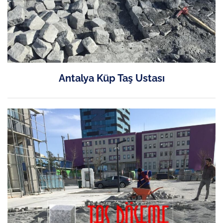
Antalya Küp Taş Ustası