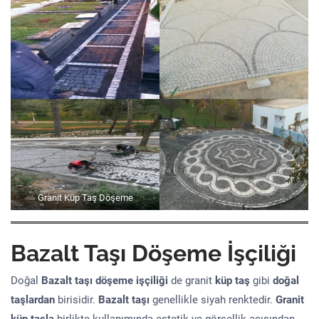
Granit Küp Taş Döşeme
Bazalt Taşı Döşeme İşçiliği
Doğal
Bazalt taşı döşeme işçiliği
de granit
küp taş
gibi
doğal
taşlardan
birisidir.
Bazalt taşı
genellikle siyah renktedir.
Granit