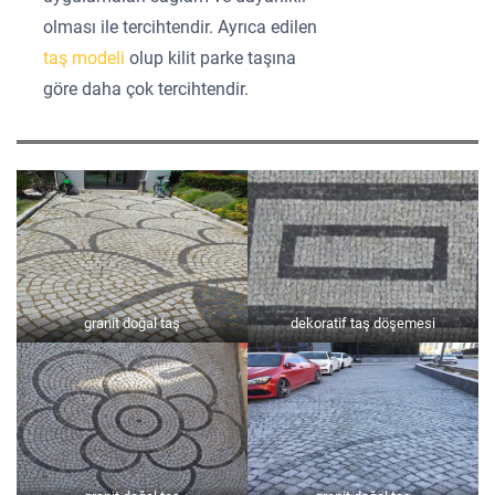
olması ile tercihtendir. Ayrıca edilen
taş modeli
olup kilit parke taşına
göre daha çok tercihtendir.
granit doğal taş
dekoratif taş döşemesi