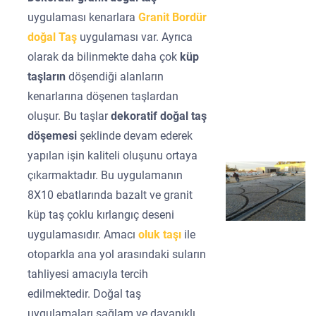
uygulaması kenarlara
Granit Bordür
doğal Taş
uygulaması var. Ayrıca
olarak da bilinmekte daha çok
küp
taşların
döşendiği alanların
kenarlarına döşenen taşlardan
oluşur. Bu taşlar
dekoratif doğal taş
döşemesi
şeklinde devam ederek
yapılan işin kaliteli oluşunu ortaya
çıkarmaktadır. Bu uygulamanın
8X10 ebatlarında bazalt ve granit
küp taş çoklu kırlangıç deseni
uygulamasıdır. Amacı
oluk taşı
ile
otoparkla ana yol arasındaki suların
tahliyesi amacıyla tercih
edilmektedir. Doğal taş
uygulamaları sağlam ve dayanıklı