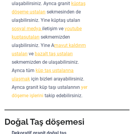
ulaşabilirsiniz. Ayrıca granit
küptaş
döşeme ustaları
sekmesinden de
ulaşbilirsiniz. Yine küptaş utaları
sosyal medya
iletişim ve
youtube
kuptaşutaları
sekmemizden
ulaşbilirsiniz. Yine A
rnavut kaldırım
ustaları
ve
bazalt taş ustaları
sekmemizden de ulaşabilirsiniz.
Ayrıca tüm
küp taş ustalarına
ulaşmak
için bizleri arayabilirsiniz.
Ayrıca granit küp taşı ustalarının
yer
döşeme işlerini
takip edebilirsiniz.
Doğal Taş döşemesi
Dekoratif granit doğal taş