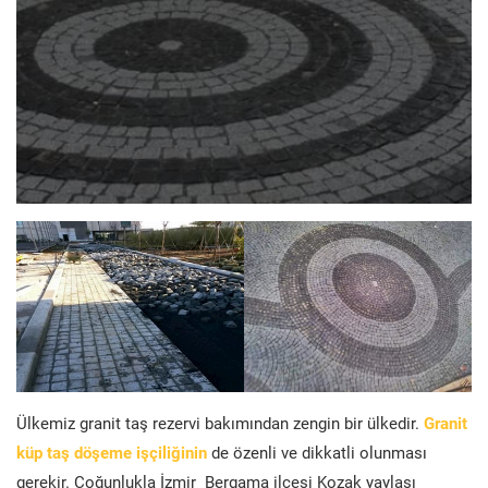
Ülkemiz granit taş rezervi bakımından zengin bir ülkedir.
Granit
küp taş döşeme işçiliğinin
de özenli ve dikkatli olunması
gerekir. Çoğunlukla İzmir Bergama ilçesi Kozak yaylası