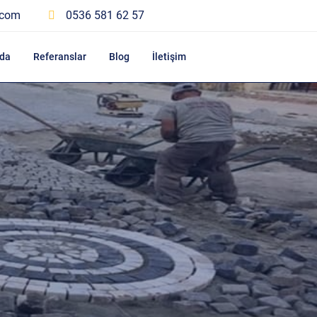
.com
0536 581 62 57
da
Referanslar
Blog
İletişim