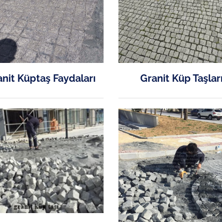
nit Küptaş Faydaları
Granit Küp Taşlar