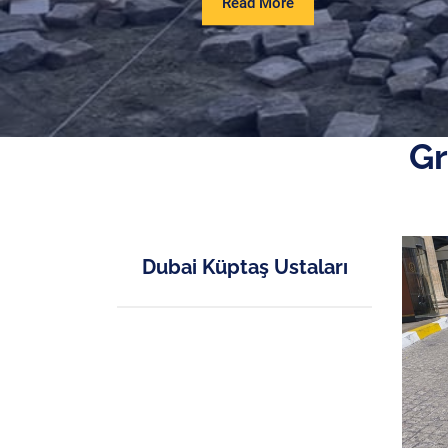
Read
Read More
More
Gr
Dubai Küptaş Ustaları