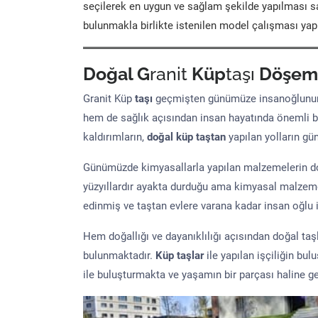
seçilerek en uygun ve sağlam şekilde yapılması sa
bulunmakla birlikte istenilen model çalışması yap
Doğal G
ranit
Küp
taşı
Döşem
Granit Küp
taşı
geçmişten günümüze insanoğlunun 
hem de sağlık açısından insan hayatında önemli b
kaldırımların,
doğal küp taştan
yapılan yolların g
Günümüzde kimyasallarla yapılan malzemelerin doğ
yüzyıllardır ayakta durduğu ama kimyasal malzeme 
edinmiş ve taştan evlere varana kadar insan oğlu iç
Hem doğallığı ve dayanıklılığı açısından doğal ta
bulunmaktadır.
Küp taşlar
ile yapılan işçiliğin bul
ile buluşturmakta ve yaşamın bir parçası haline ge