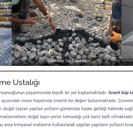
Granit Küp Taş Döşeme
me Ustalığı
sanoğlunun yaşantısında büyük bir yer kaplamaktadır.
Granit küp t
 açısından insan hayatında önemli bir değeri bulunmaktadır. Çevre
n ,doğal taştan yapılan yolların günümüze kadar geldiği halende sağ
malzemelerin doğal taşın yerini tutmadığı çok bariz belli olmaktad
uğu ama kimyasal malzeme kullanılarak yapılan yapıların yolların kıs