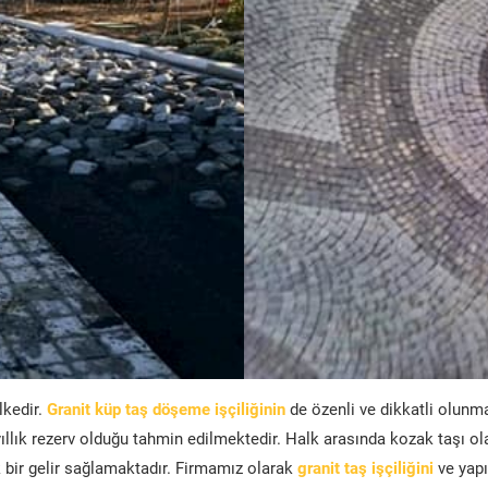
lkedir.
Granit küp taş döşeme işçiliğinin
de özenli ve dikkatli olunm
ıllık rezerv olduğu tahmin edilmektedir. Halk arasında kozak taşı ol
bir gelir sağlamaktadır. Firmamız olarak
granit taş işçiliğini
ve yapı