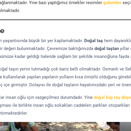
ğlanmaktadır. Yine bazı yaptığımız örnekler resimler
galeriden
seçil
ılmaktadır.
e
yaşantısında büyük bir yer kaplamaktadır.
Doğal taş
hem dayanıklı
ir değeri bulunmaktadır. Çevremize baktığımızda
doğal taştan
yıllar
ünümüze kadar geldiği halende sağlam bir şekilde insanoğluna fayda 
al taşın yerini tutmadığı çok bariz belli olmaktadır. Osmanlı ve S
kullanılarak yapılan yapıların yolların kısa ömürlü olduğunu görebil
 içe girmiştir. Dolayısı ile doğal taşların hayatımızdaki yeri ve öne
şlar insan oğlu için vazgeçilmez durumdadır. Yine
doğal küp taş döş
uşması ile birlikte insan oğlu sokakları caddeleri parkları otoparkları
tirmektedirler.