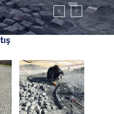
Previous
Next
tış