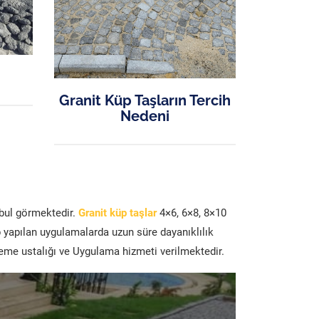
Granit Küp Taşların Tercih
Nedeni
abul görmektedir.
Granit küp taşlar
4×6, 6×8, 8×10
p yapılan uygulamalarda uzun süre dayanıklılık
şeme ustalığı ve Uygulama hizmeti verilmektedir.