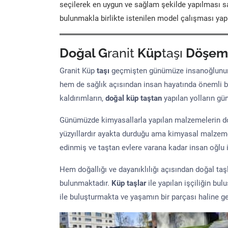
seçilerek en uygun ve sağlam şekilde yapılması sa
bulunmakla birlikte istenilen model çalışması yap
Doğal G
ranit
Küp
taşı
Döşem
Granit Küp
taşı
geçmişten günümüze insanoğlunun 
hem de sağlık açısından insan hayatında önemli b
kaldırımların,
doğal küp taştan
yapılan yolların g
Günümüzde kimyasallarla yapılan malzemelerin doğ
yüzyıllardır ayakta durduğu ama kimyasal malzeme 
edinmiş ve taştan evlere varana kadar insan oğlu iç
Hem doğallığı ve dayanıklılığı açısından doğal ta
bulunmaktadır.
Küp taşlar
ile yapılan işçiliğin bul
ile buluşturmakta ve yaşamın bir parçası haline ge