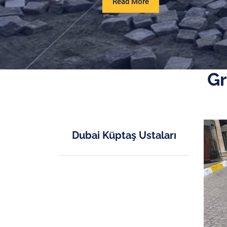
Read
Read More
More
Gr
Dubai Küptaş Ustaları