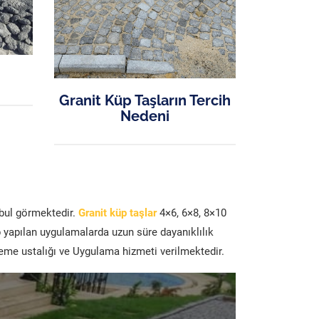
Granit Küp Taşların Tercih
Nedeni
abul görmektedir.
Granit küp taşlar
4×6, 6×8, 8×10
p yapılan uygulamalarda uzun süre dayanıklılık
şeme ustalığı ve Uygulama hizmeti verilmektedir.