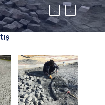
Previous
Next
tış