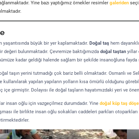
ğlanmaktadır. Yine bazı yaptığımız örnekler resimler
galeriden
seçil
ılmaktadır.
e
yaşantısında büyük bir yer kaplamaktadır.
Doğal taş
hem dayanıklı
ir değeri bulunmaktadır. Çevremize baktığımızda
doğal taştan
yıllar
ünümüze kadar geldiği halende sağlam bir şekilde insanoğluna fayda 
al taşın yerini tutmadığı çok bariz belli olmaktadır. Osmanlı ve S
kullanılarak yapılan yapıların yolların kısa ömürlü olduğunu görebil
 içe girmiştir. Dolayısı ile doğal taşların hayatımızdaki yeri ve öne
şlar insan oğlu için vazgeçilmez durumdadır. Yine
doğal küp taş döş
uşması ile birlikte insan oğlu sokakları caddeleri parkları otoparkları
tirmektedirler.