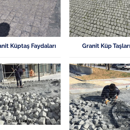
nit Küptaş Faydaları
Granit Küp Taşlar