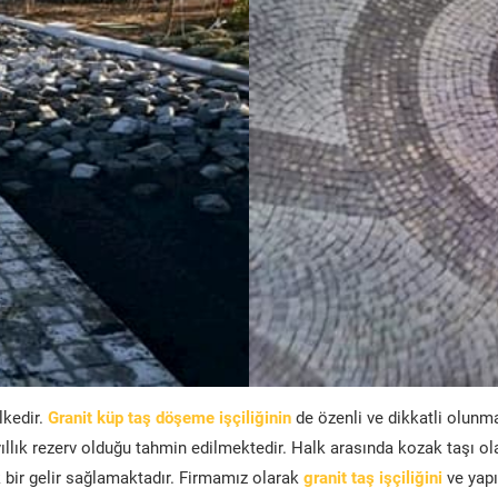
lkedir.
Granit küp taş döşeme işçiliğinin
de özenli ve dikkatli olunm
ıllık rezerv olduğu tahmin edilmektedir. Halk arasında kozak taşı ol
bir gelir sağlamaktadır. Firmamız olarak
granit taş işçiliğini
ve yapı