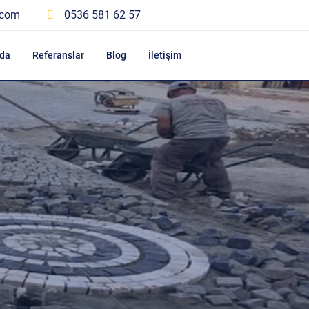
.com
0536 581 62 57
da
Referanslar
Blog
İletişim