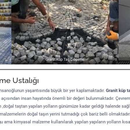
Granit Küp Taş Döşeme
me Ustalığı
sanoğlunun yaşantısında büyük bir yer kaplamaktadır.
Granit küp t
 açısından insan hayatında önemli bir değeri bulunmaktadır. Çevre
n ,doğal taştan yapılan yolların günümüze kadar geldiği halende sağ
malzemelerin doğal taşın yerini tutmadığı çok bariz belli olmaktad
uğu ama kimyasal malzeme kullanılarak yapılan yapıların yolların kıs