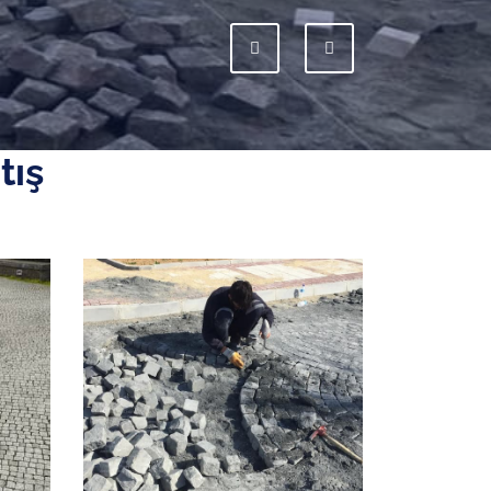
Previous
Next
tış