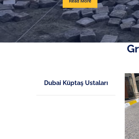
Read
Read More
More
Gr
Dubai Küptaş Ustaları