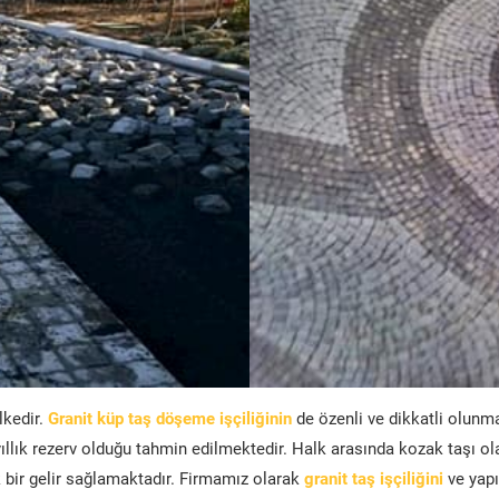
lkedir.
Granit küp taş döşeme işçiliğinin
de özenli ve dikkatli olunm
ıllık rezerv olduğu tahmin edilmektedir. Halk arasında kozak taşı ol
bir gelir sağlamaktadır. Firmamız olarak
granit taş işçiliğini
ve yapı