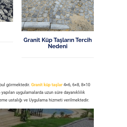
Granit Küp Taşların Tercih
Nedeni
abul görmektedir.
Granit küp taşlar
4×6, 6×8, 8×10
p yapılan uygulamalarda uzun süre dayanıklılık
şeme ustalığı ve Uygulama hizmeti verilmektedir.