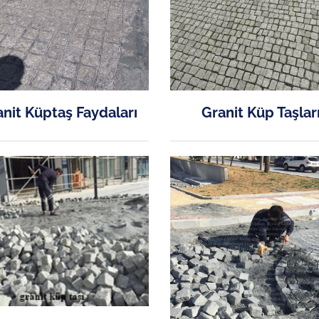
nit Küptaş Faydaları
Granit Küp Taşlar