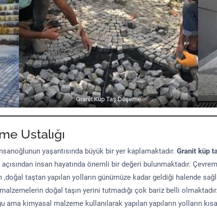
Granit Küp Taş Döşeme
me Ustalığı
sanoğlunun yaşantısında büyük bir yer kaplamaktadır.
Granit küp t
 açısından insan hayatında önemli bir değeri bulunmaktadır. Çevre
n ,doğal taştan yapılan yolların günümüze kadar geldiği halende sağ
malzemelerin doğal taşın yerini tutmadığı çok bariz belli olmaktad
uğu ama kimyasal malzeme kullanılarak yapılan yapıların yolların kıs