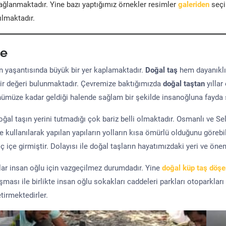
ğlanmaktadır. Yine bazı yaptığımız örnekler resimler
galeriden
seçil
ılmaktadır.
e
yaşantısında büyük bir yer kaplamaktadır.
Doğal taş
hem dayanıklı
ir değeri bulunmaktadır. Çevremize baktığımızda
doğal taştan
yıllar
ünümüze kadar geldiği halende sağlam bir şekilde insanoğluna fayda 
al taşın yerini tutmadığı çok bariz belli olmaktadır. Osmanlı ve S
kullanılarak yapılan yapıların yolların kısa ömürlü olduğunu görebil
 içe girmiştir. Dolayısı ile doğal taşların hayatımızdaki yeri ve öne
şlar insan oğlu için vazgeçilmez durumdadır. Yine
doğal küp taş döş
uşması ile birlikte insan oğlu sokakları caddeleri parkları otoparkları
tirmektedirler.