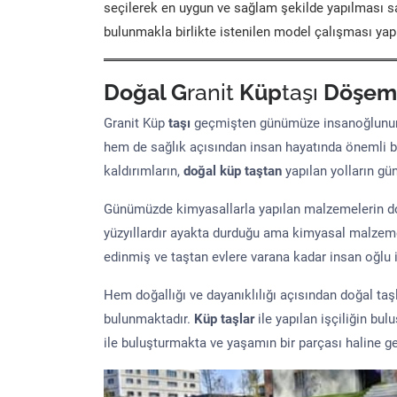
seçilerek en uygun ve sağlam şekilde yapılması sa
bulunmakla birlikte istenilen model çalışması yap
Doğal G
ranit
Küp
taşı
Döşem
Granit Küp
taşı
geçmişten günümüze insanoğlunun 
hem de sağlık açısından insan hayatında önemli b
kaldırımların,
doğal küp taştan
yapılan yolların g
Günümüzde kimyasallarla yapılan malzemelerin doğ
yüzyıllardır ayakta durduğu ama kimyasal malzeme 
edinmiş ve taştan evlere varana kadar insan oğlu iç
Hem doğallığı ve dayanıklılığı açısından doğal ta
bulunmaktadır.
Küp taşlar
ile yapılan işçiliğin bul
ile buluşturmakta ve yaşamın bir parçası haline ge