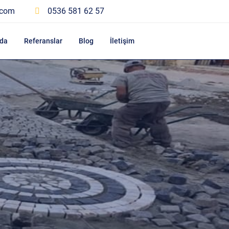
.com
0536 581 62 57
da
Referanslar
Blog
İletişim