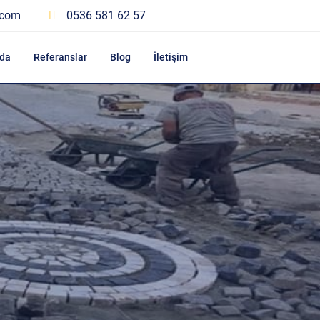
.com
0536 581 62 57
da
Referanslar
Blog
İletişim