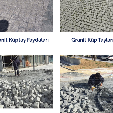
nit Küptaş Faydaları
Granit Küp Taşlar