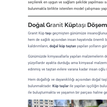
seçilerek en uygun ve sağlam şekilde yapılması sa
bulunmakla birlikte istenilen model çalışması yap
Doğal G
ranit
Küp
taşı
Döşem
Granit Küp
taşı
geçmişten günümüze insanoğlunun 
hem de sağlık açısından insan hayatında önemli b
kaldırımların,
doğal küp taştan
yapılan yolların g
Günümüzde kimyasallarla yapılan malzemelerin doğ
yüzyıllardır ayakta durduğu ama kimyasal malzeme 
edinmiş ve taştan evlere varana kadar insan oğlu iç
Hem doğallığı ve dayanıklılığı açısından doğal ta
bulunmaktadır.
Küp taşlar
ile yapılan işçiliğin bul
ile buluşturmakta ve yaşamın bir parçası haline ge