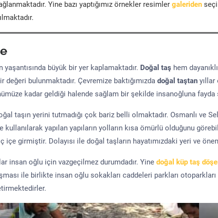
ğlanmaktadır. Yine bazı yaptığımız örnekler resimler
galeriden
seçil
ılmaktadır.
e
yaşantısında büyük bir yer kaplamaktadır.
Doğal taş
hem dayanıklı
ir değeri bulunmaktadır. Çevremize baktığımızda
doğal taştan
yıllar
ünümüze kadar geldiği halende sağlam bir şekilde insanoğluna fayda 
al taşın yerini tutmadığı çok bariz belli olmaktadır. Osmanlı ve S
kullanılarak yapılan yapıların yolların kısa ömürlü olduğunu görebil
 içe girmiştir. Dolayısı ile doğal taşların hayatımızdaki yeri ve öne
şlar insan oğlu için vazgeçilmez durumdadır. Yine
doğal küp taş döş
uşması ile birlikte insan oğlu sokakları caddeleri parkları otoparkları
tirmektedirler.