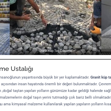
Granit Küp Taş Döşeme
me Ustalığı
sanoğlunun yaşantısında büyük bir yer kaplamaktadır.
Granit küp t
 açısından insan hayatında önemli bir değeri bulunmaktadır. Çevre
n ,doğal taştan yapılan yolların günümüze kadar geldiği halende sağ
malzemelerin doğal taşın yerini tutmadığı çok bariz belli olmaktad
uğu ama kimyasal malzeme kullanılarak yapılan yapıların yolların kıs