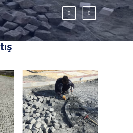
Previous
Next
tış