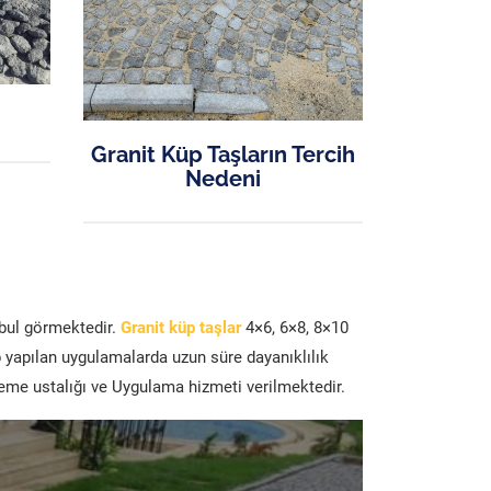
Granit Küp Taşların Tercih
Nedeni
abul görmektedir.
Granit küp taşlar
4×6, 6×8, 8×10
p yapılan uygulamalarda uzun süre dayanıklılık
şeme ustalığı ve Uygulama hizmeti verilmektedir.