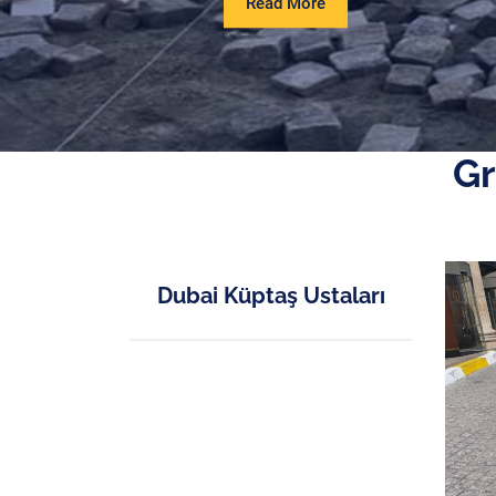
Read
Read More
More
Gr
Dubai Küptaş Ustaları