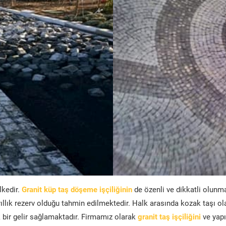
lkedir.
Granit küp taş döşeme işçiliğinin
de özenli ve dikkatli olunm
ıllık rezerv olduğu tahmin edilmektedir. Halk arasında kozak taşı ol
bir gelir sağlamaktadır. Firmamız olarak
granit taş işçiliğini
ve yapı