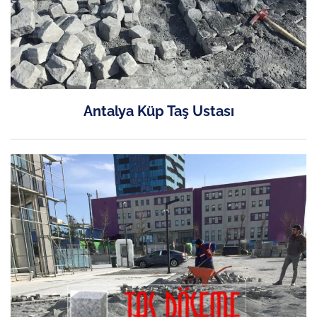
Antalya Küp Taş Ustası