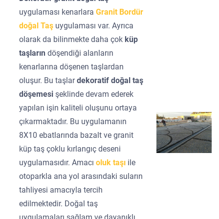
uygulaması kenarlara
Granit Bordür
doğal Taş
uygulaması var. Ayrıca
olarak da bilinmekte daha çok
küp
taşların
döşendiği alanların
kenarlarına döşenen taşlardan
oluşur. Bu taşlar
dekoratif doğal taş
döşemesi
şeklinde devam ederek
yapılan işin kaliteli oluşunu ortaya
çıkarmaktadır. Bu uygulamanın
8X10 ebatlarında bazalt ve granit
küp taş çoklu kırlangıç deseni
uygulamasıdır. Amacı
oluk taşı
ile
otoparkla ana yol arasındaki suların
tahliyesi amacıyla tercih
edilmektedir. Doğal taş
uygulamaları sağlam ve dayanıklı