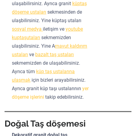
ulaşabilirsiniz. Ayrıca granit
küptaş
döşeme ustaları
sekmesinden de
ulaşbilirsiniz. Yine küptaş utaları
sosyal medya
iletişim ve
youtube
kuptaşutaları
sekmemizden
ulaşbilirsiniz. Yine A
rnavut kaldırım
ustaları
ve
bazalt taş ustaları
sekmemizden de ulaşabilirsiniz.
Ayrıca tüm
küp taş ustalarına
ulaşmak
için bizleri arayabilirsiniz.
Ayrıca granit küp taşı ustalarının
yer
döşeme işlerini
takip edebilirsiniz.
Doğal Taş döşemesi
Dekoratif granit doğal taş