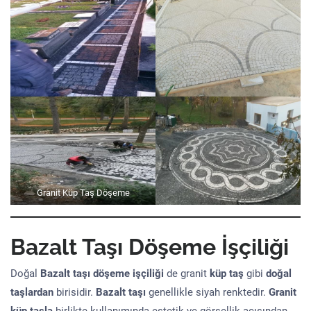
Granit Küp Taş Döşeme
Bazalt Taşı Döşeme İşçiliği
Doğal
Bazalt taşı döşeme işçiliği
de granit
küp taş
gibi
doğal
taşlardan
birisidir.
Bazalt taşı
genellikle siyah renktedir.
Granit