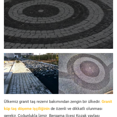
Ülkemiz granit taş rezervi bakımından zengin bir ülkedir.
Granit
küp taş döşeme işçiliğinin
de özenli ve dikkatli olunması
gerekir. Çoğunlukla İzmir Bergama ilçesi Kozak yaylası