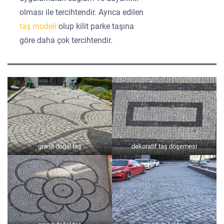
olması ile tercihtendir. Ayrıca edilen
taş modeli
olup kilit parke taşına
göre daha çok tercihtendir.
granit doğal taş
dekoratif taş döşemesi