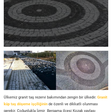
Ülkemiz granit taş rezervi bakımından zengin bir ülkedir.
Granit
küp taş döşeme işçiliğinin
de özenli ve dikkatli olunması
gerekir. Çoğunlukla İzmir Bergama ilçesi Kozak yaylası