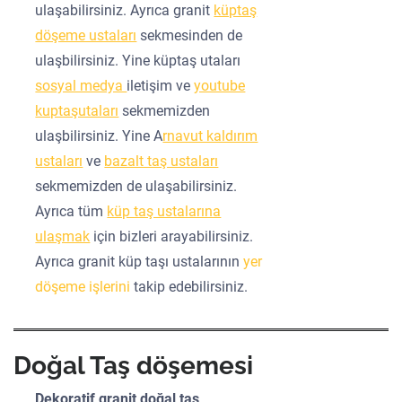
ulaşabilirsiniz. Ayrıca granit
küptaş
döşeme ustaları
sekmesinden de
ulaşbilirsiniz. Yine küptaş utaları
sosyal medya
iletişim ve
youtube
kuptaşutaları
sekmemizden
ulaşbilirsiniz. Yine A
rnavut kaldırım
ustaları
ve
bazalt taş ustaları
sekmemizden de ulaşabilirsiniz.
Ayrıca tüm
küp taş ustalarına
ulaşmak
için bizleri arayabilirsiniz.
Ayrıca granit küp taşı ustalarının
yer
döşeme işlerini
takip edebilirsiniz.
Doğal Taş döşemesi
Dekoratif granit doğal taş