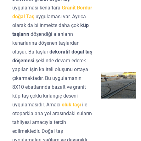
uygulaması kenarlara
Granit Bordür
doğal Taş
uygulaması var. Ayrıca
olarak da bilinmekte daha çok
küp
taşların
döşendiği alanların
kenarlarına döşenen taşlardan
oluşur. Bu taşlar
dekoratif doğal taş
döşemesi
şeklinde devam ederek
yapılan işin kaliteli oluşunu ortaya
çıkarmaktadır. Bu uygulamanın
8X10 ebatlarında bazalt ve granit
küp taş çoklu kırlangıç deseni
uygulamasıdır. Amacı
oluk taşı
ile
otoparkla ana yol arasındaki suların
tahliyesi amacıyla tercih
edilmektedir. Doğal taş
uygulamaları sağlam ve dayanıklı