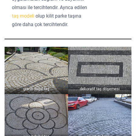
olması ile tercihtendir. Ayrıca edilen
taş modeli
olup kilit parke taşına
göre daha çok tercihtendir.
granit doğal taş
dekoratif taş döşemesi