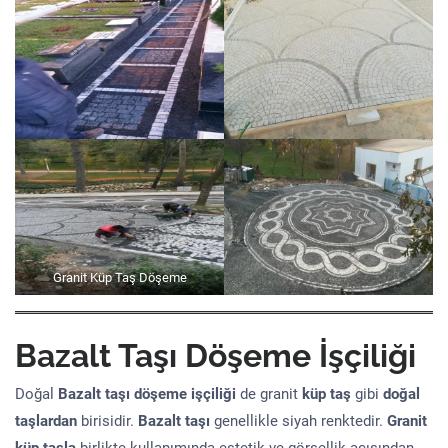
Granit Küp Taş Döşeme
Bazalt Taşı Döşeme İşçiliği
Doğal
Bazalt taşı döşeme işçiliği
de granit
küp taş
gibi
doğal
taşlardan
birisidir.
Bazalt taşı
genellikle siyah renktedir.
Granit