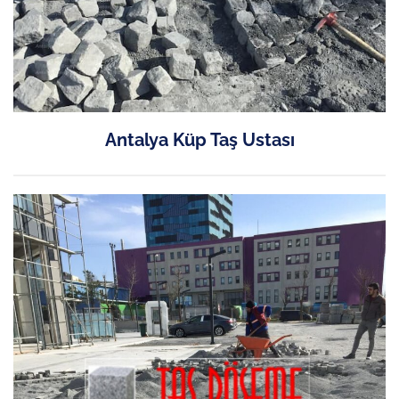
Antalya Küp Taş Ustası