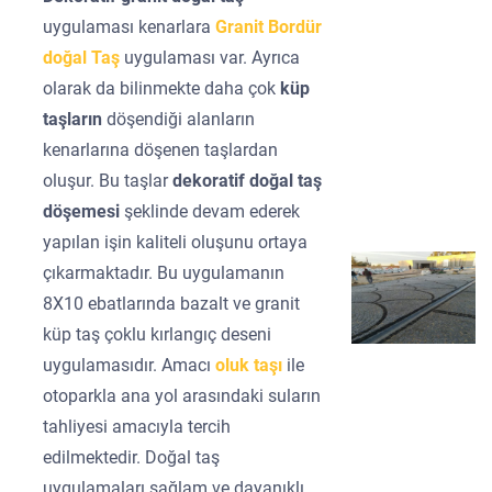
uygulaması kenarlara
Granit Bordür
doğal Taş
uygulaması var. Ayrıca
olarak da bilinmekte daha çok
küp
taşların
döşendiği alanların
kenarlarına döşenen taşlardan
oluşur. Bu taşlar
dekoratif doğal taş
döşemesi
şeklinde devam ederek
yapılan işin kaliteli oluşunu ortaya
çıkarmaktadır. Bu uygulamanın
8X10 ebatlarında bazalt ve granit
küp taş çoklu kırlangıç deseni
uygulamasıdır. Amacı
oluk taşı
ile
otoparkla ana yol arasındaki suların
tahliyesi amacıyla tercih
edilmektedir. Doğal taş
uygulamaları sağlam ve dayanıklı