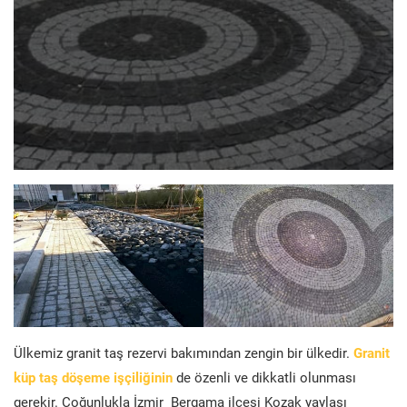
Ülkemiz granit taş rezervi bakımından zengin bir ülkedir.
Granit
küp taş döşeme işçiliğinin
de özenli ve dikkatli olunması
gerekir. Çoğunlukla İzmir Bergama ilçesi Kozak yaylası