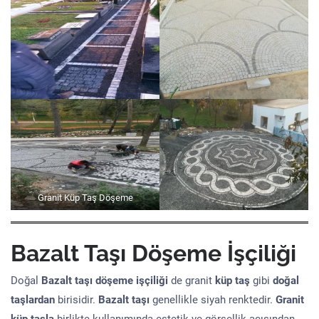
Granit Küp Taş Döşeme
Bazalt Taşı Döşeme İşçiliği
Doğal
Bazalt taşı döşeme işçiliği
de granit
küp taş
gibi
doğal
taşlardan
birisidir.
Bazalt taşı
genellikle siyah renktedir.
Granit