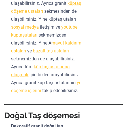
ulaşabilirsiniz. Ayrıca granit
küptaş
döşeme ustaları
sekmesinden de
ulaşbilirsiniz. Yine küptaş utaları
sosyal medya
iletişim ve
youtube
kuptaşutaları
sekmemizden
ulaşbilirsiniz. Yine A
rnavut kaldırım
ustaları
ve
bazalt taş ustaları
sekmemizden de ulaşabilirsiniz.
Ayrıca tüm
küp taş ustalarına
ulaşmak
için bizleri arayabilirsiniz.
Ayrıca granit küp taşı ustalarının
yer
döşeme işlerini
takip edebilirsiniz.
Doğal Taş döşemesi
Dekoratif granit doğal taş