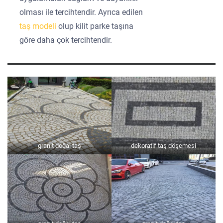
olması ile tercihtendir. Ayrıca edilen
taş modeli
olup kilit parke taşına
göre daha çok tercihtendir.
granit doğal taş
dekoratif taş döşemesi