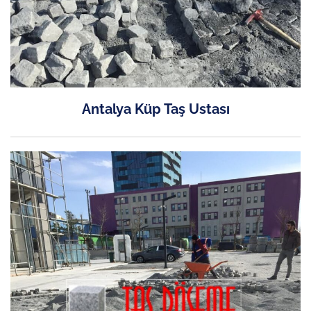
Antalya Küp Taş Ustası