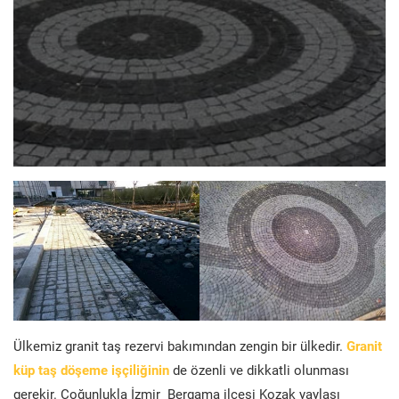
Ülkemiz granit taş rezervi bakımından zengin bir ülkedir.
Granit
küp taş döşeme işçiliğinin
de özenli ve dikkatli olunması
gerekir. Çoğunlukla İzmir Bergama ilçesi Kozak yaylası