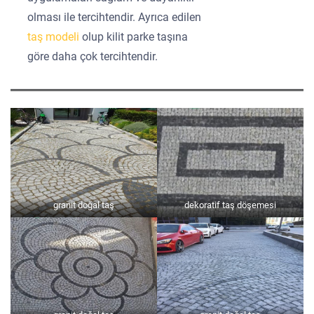
olması ile tercihtendir. Ayrıca edilen
taş modeli
olup kilit parke taşına
göre daha çok tercihtendir.
granit doğal taş
dekoratif taş döşemesi