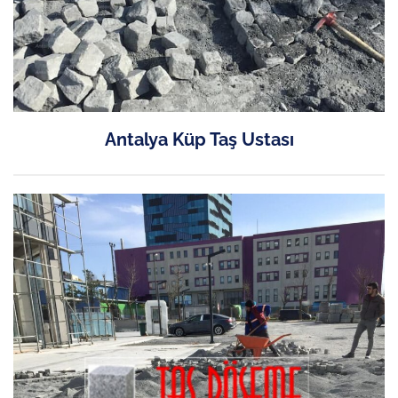
Antalya Küp Taş Ustası