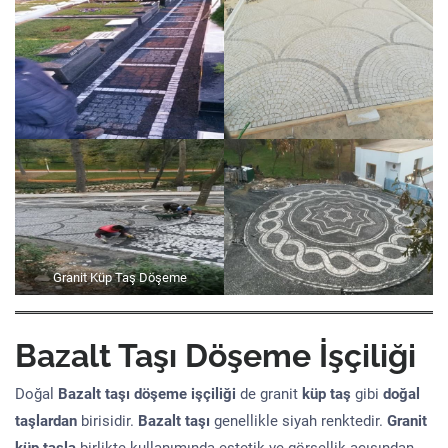
Granit Küp Taş Döşeme
Bazalt Taşı Döşeme İşçiliği
Doğal
Bazalt taşı döşeme işçiliği
de granit
küp taş
gibi
doğal
taşlardan
birisidir.
Bazalt taşı
genellikle siyah renktedir.
Granit