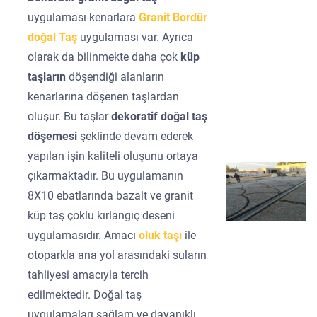
uygulaması kenarlara
Granit Bordür
doğal Taş
uygulaması var. Ayrıca
olarak da bilinmekte daha çok
küp
taşların
döşendiği alanların
kenarlarına döşenen taşlardan
oluşur. Bu taşlar
dekoratif doğal taş
döşemesi
şeklinde devam ederek
yapılan işin kaliteli oluşunu ortaya
çıkarmaktadır. Bu uygulamanın
8X10 ebatlarında bazalt ve granit
küp taş çoklu kırlangıç deseni
uygulamasıdır. Amacı
oluk taşı
ile
otoparkla ana yol arasındaki suların
tahliyesi amacıyla tercih
edilmektedir. Doğal taş
uygulamaları sağlam ve dayanıklı