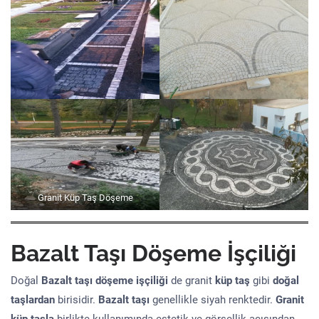
Granit Küp Taş Döşeme
Bazalt Taşı Döşeme İşçiliği
Doğal
Bazalt taşı döşeme işçiliği
de granit
küp taş
gibi
doğal
taşlardan
birisidir.
Bazalt taşı
genellikle siyah renktedir.
Granit