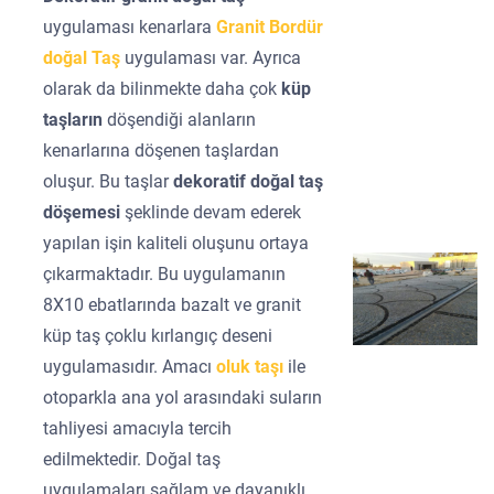
uygulaması kenarlara
Granit Bordür
doğal Taş
uygulaması var. Ayrıca
olarak da bilinmekte daha çok
küp
taşların
döşendiği alanların
kenarlarına döşenen taşlardan
oluşur. Bu taşlar
dekoratif doğal taş
döşemesi
şeklinde devam ederek
yapılan işin kaliteli oluşunu ortaya
çıkarmaktadır. Bu uygulamanın
8X10 ebatlarında bazalt ve granit
küp taş çoklu kırlangıç deseni
uygulamasıdır. Amacı
oluk taşı
ile
otoparkla ana yol arasındaki suların
tahliyesi amacıyla tercih
edilmektedir. Doğal taş
uygulamaları sağlam ve dayanıklı