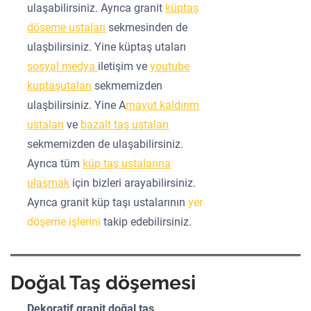
ulaşabilirsiniz. Ayrıca granit
küptaş
döşeme ustaları
sekmesinden de
ulaşbilirsiniz. Yine küptaş utaları
sosyal medya
iletişim ve
youtube
kuptaşutaları
sekmemizden
ulaşbilirsiniz. Yine A
rnavut kaldırım
ustaları
ve
bazalt taş ustaları
sekmemizden de ulaşabilirsiniz.
Ayrıca tüm
küp taş ustalarına
ulaşmak
için bizleri arayabilirsiniz.
Ayrıca granit küp taşı ustalarının
yer
döşeme işlerini
takip edebilirsiniz.
Doğal Taş döşemesi
Dekoratif granit doğal taş