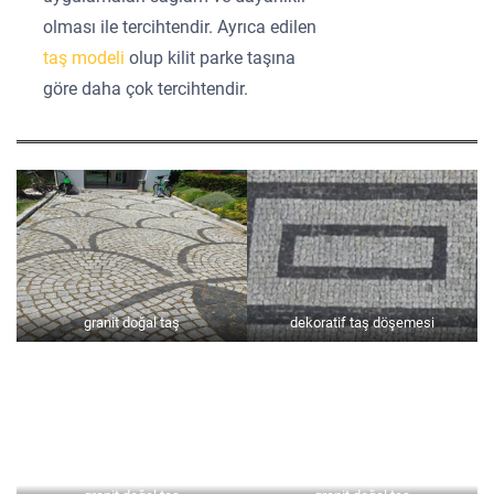
olması ile tercihtendir. Ayrıca edilen
taş modeli
olup kilit parke taşına
göre daha çok tercihtendir.
granit doğal taş
dekoratif taş döşemesi