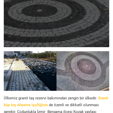
Ülkemiz granit taş rezervi bakımından zengin bir ülkedir.
Granit
küp taş döşeme işçiliğinin
de özenli ve dikkatli olunması
gerekir. Çoğunlukla İzmir Bergama ilçesi Kozak yaylası