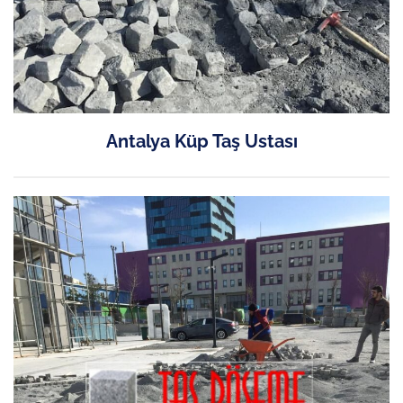
Antalya Küp Taş Ustası