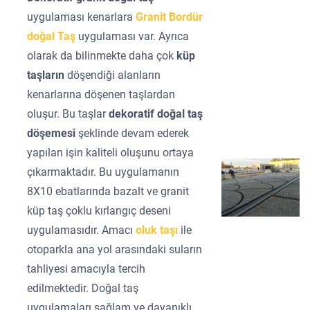
uygulaması kenarlara
Granit Bordür
doğal Taş
uygulaması var. Ayrıca
olarak da bilinmekte daha çok
küp
taşların
döşendiği alanların
kenarlarına döşenen taşlardan
oluşur. Bu taşlar
dekoratif doğal taş
döşemesi
şeklinde devam ederek
yapılan işin kaliteli oluşunu ortaya
çıkarmaktadır. Bu uygulamanın
8X10 ebatlarında bazalt ve granit
küp taş çoklu kırlangıç deseni
uygulamasıdır. Amacı
oluk taşı
ile
otoparkla ana yol arasındaki suların
tahliyesi amacıyla tercih
edilmektedir. Doğal taş
uygulamaları sağlam ve dayanıklı