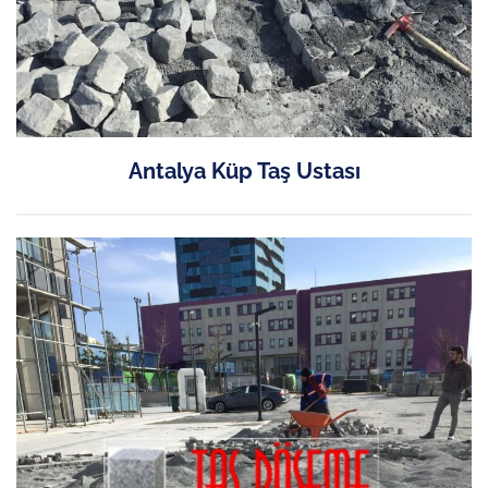
Antalya Küp Taş Ustası