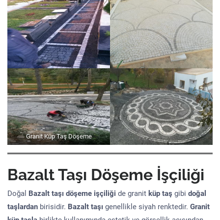
Granit Küp Taş Döşeme
Bazalt Taşı Döşeme İşçiliği
Doğal
Bazalt taşı döşeme işçiliği
de granit
küp taş
gibi
doğal
taşlardan
birisidir.
Bazalt taşı
genellikle siyah renktedir.
Granit