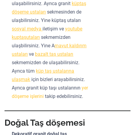
ulaşabilirsiniz. Ayrıca granit
küptaş
döşeme ustaları
sekmesinden de
ulaşbilirsiniz. Yine küptaş utaları
sosyal medya
iletişim ve
youtube
kuptaşutaları
sekmemizden
ulaşbilirsiniz. Yine A
rnavut kaldırım
ustaları
ve
bazalt taş ustaları
sekmemizden de ulaşabilirsiniz.
Ayrıca tüm
küp taş ustalarına
ulaşmak
için bizleri arayabilirsiniz.
Ayrıca granit küp taşı ustalarının
yer
döşeme işlerini
takip edebilirsiniz.
Doğal Taş döşemesi
Dekoratif granit doğal taş