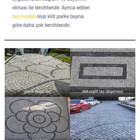
olması ile tercihtendir. Ayrıca edilen
taş modeli
olup kilit parke taşına
göre daha çok tercihtendir.
granit doğal taş
dekoratif taş döşemesi