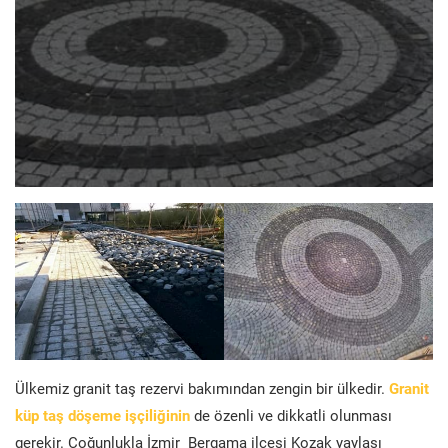
Ülkemiz granit taş rezervi bakımından zengin bir ülkedir.
Granit
küp taş döşeme işçiliğinin
de özenli ve dikkatli olunması
gerekir. Çoğunlukla İzmir Bergama ilçesi Kozak yaylası