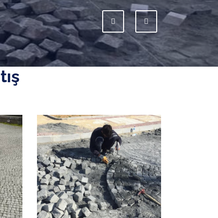
Previous
Next
tış