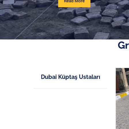
Read
Read More
More
Gr
Dubai Küptaş Ustaları