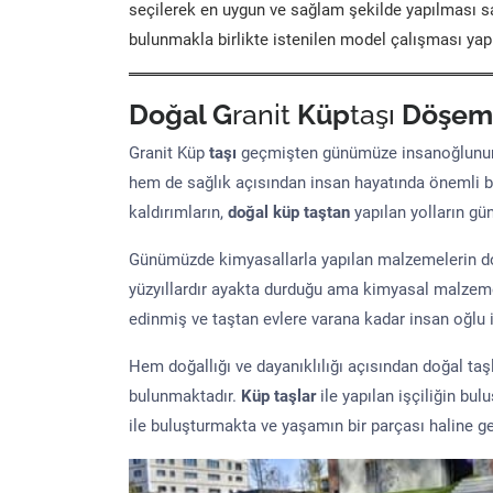
seçilerek en uygun ve sağlam şekilde yapılması sa
bulunmakla birlikte istenilen model çalışması yap
Doğal G
ranit
Küp
taşı
Döşem
Granit Küp
taşı
geçmişten günümüze insanoğlunun 
hem de sağlık açısından insan hayatında önemli b
kaldırımların,
doğal küp taştan
yapılan yolların g
Günümüzde kimyasallarla yapılan malzemelerin doğ
yüzyıllardır ayakta durduğu ama kimyasal malzeme 
edinmiş ve taştan evlere varana kadar insan oğlu iç
Hem doğallığı ve dayanıklılığı açısından doğal ta
bulunmaktadır.
Küp taşlar
ile yapılan işçiliğin bul
ile buluşturmakta ve yaşamın bir parçası haline ge