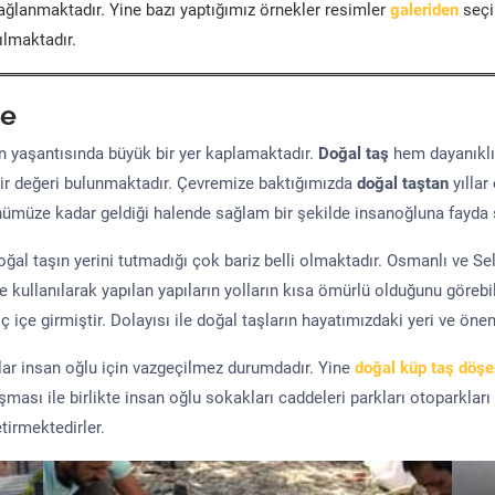
ğlanmaktadır. Yine bazı yaptığımız örnekler resimler
galeriden
seçil
ılmaktadır.
e
yaşantısında büyük bir yer kaplamaktadır.
Doğal taş
hem dayanıklı
ir değeri bulunmaktadır. Çevremize baktığımızda
doğal taştan
yıllar
ünümüze kadar geldiği halende sağlam bir şekilde insanoğluna fayda 
al taşın yerini tutmadığı çok bariz belli olmaktadır. Osmanlı ve S
kullanılarak yapılan yapıların yolların kısa ömürlü olduğunu görebil
 içe girmiştir. Dolayısı ile doğal taşların hayatımızdaki yeri ve öne
şlar insan oğlu için vazgeçilmez durumdadır. Yine
doğal küp taş döş
uşması ile birlikte insan oğlu sokakları caddeleri parkları otoparkları
tirmektedirler.