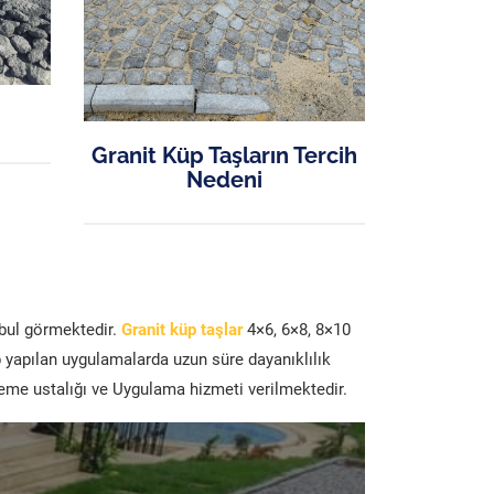
Granit Küp Taşların Tercih
Nedeni
abul görmektedir.
Granit küp taşlar
4×6, 6×8, 8×10
p yapılan uygulamalarda uzun süre dayanıklılık
şeme ustalığı ve Uygulama hizmeti verilmektedir.