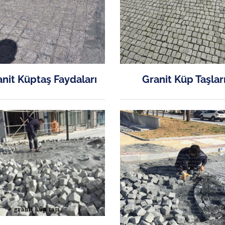
nit Küptaş Faydaları
Granit Küp Taşlar