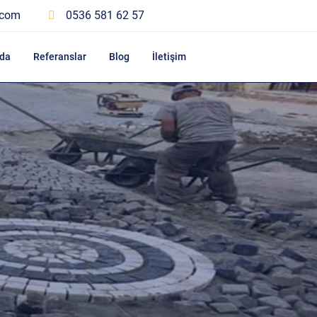
.com
0536 581 62 57
da
Referanslar
Blog
İletişim