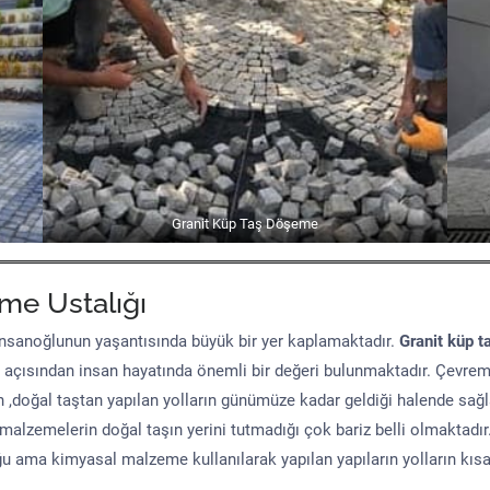
Granit Küp Taş Döşeme
me Ustalığı
sanoğlunun yaşantısında büyük bir yer kaplamaktadır.
Granit küp t
 açısından insan hayatında önemli bir değeri bulunmaktadır. Çevre
n ,doğal taştan yapılan yolların günümüze kadar geldiği halende sağ
malzemelerin doğal taşın yerini tutmadığı çok bariz belli olmaktad
uğu ama kimyasal malzeme kullanılarak yapılan yapıların yolların kıs