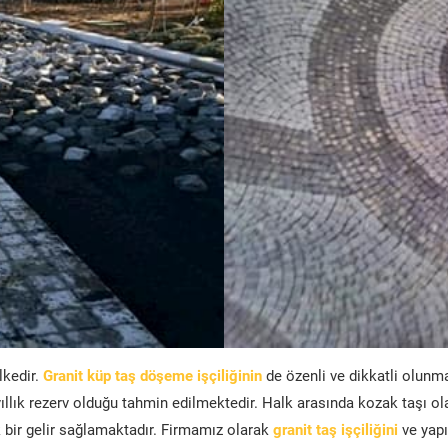
lkedir.
Granit küp taş döşeme işçiliğinin
de özenli ve dikkatli olunm
ıllık rezerv olduğu tahmin edilmektedir. Halk arasında kozak taşı ol
bir gelir sağlamaktadır. Firmamız olarak
granit taş işçiliğini
ve yapı