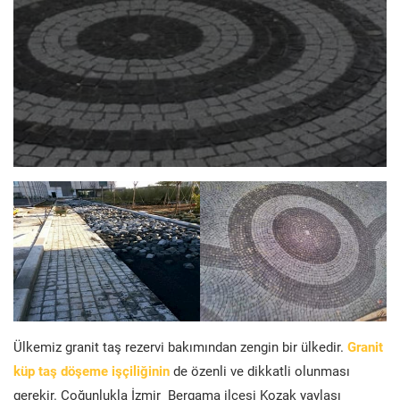
Ülkemiz granit taş rezervi bakımından zengin bir ülkedir.
Granit
küp taş döşeme işçiliğinin
de özenli ve dikkatli olunması
gerekir. Çoğunlukla İzmir Bergama ilçesi Kozak yaylası