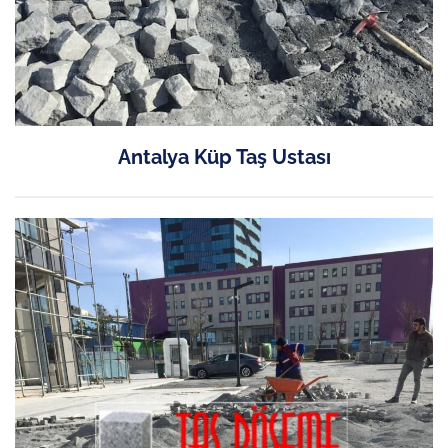
Antalya Küp Taş Ustası