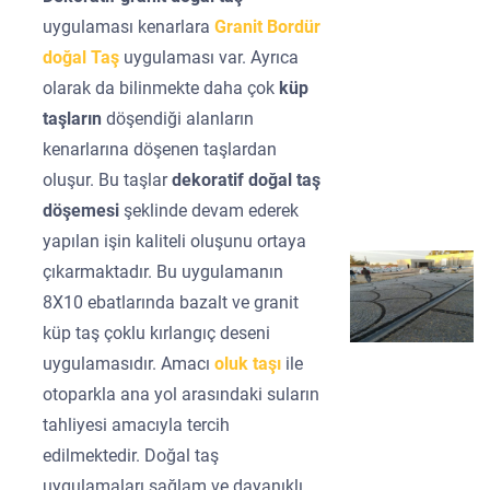
uygulaması kenarlara
Granit Bordür
doğal Taş
uygulaması var. Ayrıca
olarak da bilinmekte daha çok
küp
taşların
döşendiği alanların
kenarlarına döşenen taşlardan
oluşur. Bu taşlar
dekoratif doğal taş
döşemesi
şeklinde devam ederek
yapılan işin kaliteli oluşunu ortaya
çıkarmaktadır. Bu uygulamanın
8X10 ebatlarında bazalt ve granit
küp taş çoklu kırlangıç deseni
uygulamasıdır. Amacı
oluk taşı
ile
otoparkla ana yol arasındaki suların
tahliyesi amacıyla tercih
edilmektedir. Doğal taş
uygulamaları sağlam ve dayanıklı