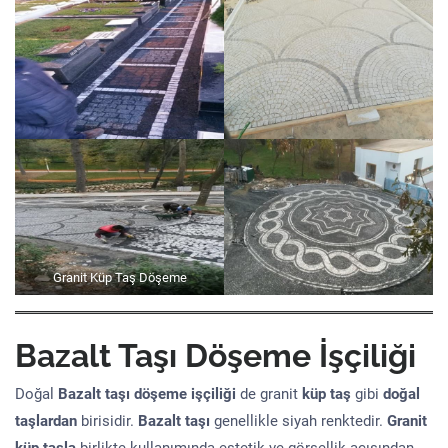
Granit Küp Taş Döşeme
Bazalt Taşı Döşeme İşçiliği
Doğal
Bazalt taşı döşeme işçiliği
de granit
küp taş
gibi
doğal
taşlardan
birisidir.
Bazalt taşı
genellikle siyah renktedir.
Granit