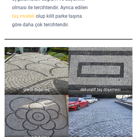
olması ile tercihtendir. Ayrıca edilen
taş modeli
olup kilit parke taşına
göre daha çok tercihtendir.
granit doğal taş
dekoratif taş döşemesi