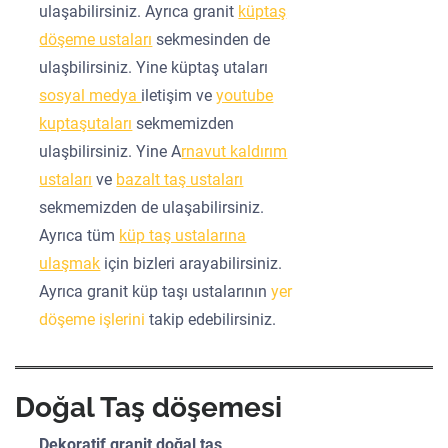
ulaşabilirsiniz. Ayrıca granit
küptaş
döşeme ustaları
sekmesinden de
ulaşbilirsiniz. Yine küptaş utaları
sosyal medya
iletişim ve
youtube
kuptaşutaları
sekmemizden
ulaşbilirsiniz. Yine A
rnavut kaldırım
ustaları
ve
bazalt taş ustaları
sekmemizden de ulaşabilirsiniz.
Ayrıca tüm
küp taş ustalarına
ulaşmak
için bizleri arayabilirsiniz.
Ayrıca granit küp taşı ustalarının
yer
döşeme işlerini
takip edebilirsiniz.
Doğal Taş döşemesi
Dekoratif granit doğal taş