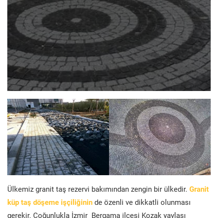
Ülkemiz granit taş rezervi bakımından zengin bir ülkedir.
Granit
küp taş döşeme işçiliğinin
de özenli ve dikkatli olunması
gerekir. Çoğunlukla İzmir Bergama ilçesi Kozak yaylası