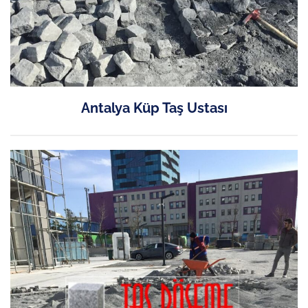
Antalya Küp Taş Ustası