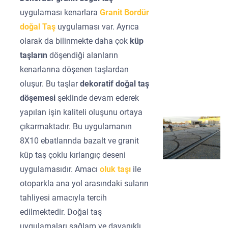
uygulaması kenarlara
Granit Bordür
doğal Taş
uygulaması var. Ayrıca
olarak da bilinmekte daha çok
küp
taşların
döşendiği alanların
kenarlarına döşenen taşlardan
oluşur. Bu taşlar
dekoratif doğal taş
döşemesi
şeklinde devam ederek
yapılan işin kaliteli oluşunu ortaya
çıkarmaktadır. Bu uygulamanın
8X10 ebatlarında bazalt ve granit
küp taş çoklu kırlangıç deseni
uygulamasıdır. Amacı
oluk taşı
ile
otoparkla ana yol arasındaki suların
tahliyesi amacıyla tercih
edilmektedir. Doğal taş
uygulamaları sağlam ve dayanıklı