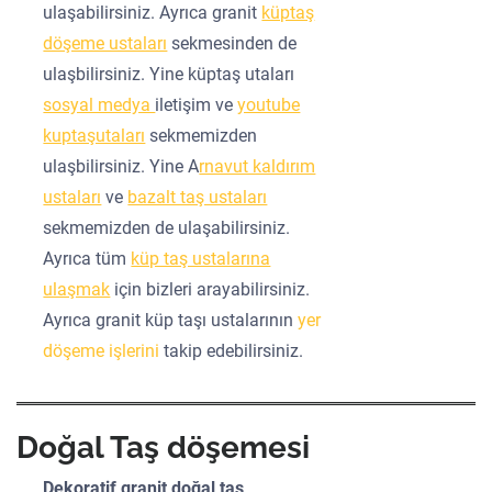
ulaşabilirsiniz. Ayrıca granit
küptaş
döşeme ustaları
sekmesinden de
ulaşbilirsiniz. Yine küptaş utaları
sosyal medya
iletişim ve
youtube
kuptaşutaları
sekmemizden
ulaşbilirsiniz. Yine A
rnavut kaldırım
ustaları
ve
bazalt taş ustaları
sekmemizden de ulaşabilirsiniz.
Ayrıca tüm
küp taş ustalarına
ulaşmak
için bizleri arayabilirsiniz.
Ayrıca granit küp taşı ustalarının
yer
döşeme işlerini
takip edebilirsiniz.
Doğal Taş döşemesi
Dekoratif granit doğal taş