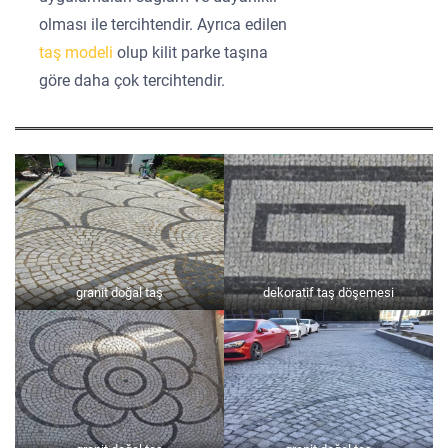
olması ile tercihtendir. Ayrıca edilen
taş modeli
olup kilit parke taşına
göre daha çok tercihtendir.
granit doğal taş
dekoratif taş döşemesi