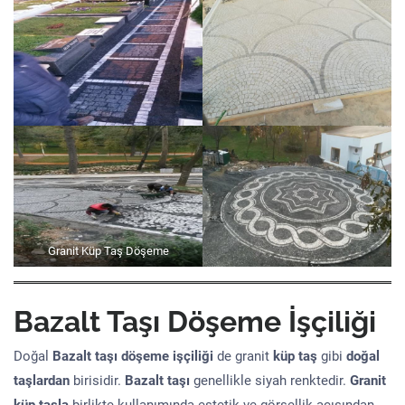
Granit Küp Taş Döşeme
Bazalt Taşı Döşeme İşçiliği
Doğal
Bazalt taşı döşeme işçiliği
de granit
küp taş
gibi
doğal
taşlardan
birisidir.
Bazalt taşı
genellikle siyah renktedir.
Granit