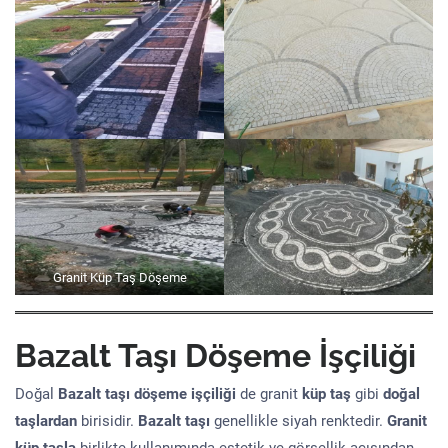
Granit Küp Taş Döşeme
Bazalt Taşı Döşeme İşçiliği
Doğal
Bazalt taşı döşeme işçiliği
de granit
küp taş
gibi
doğal
taşlardan
birisidir.
Bazalt taşı
genellikle siyah renktedir.
Granit