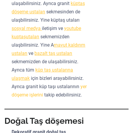
ulaşabilirsiniz. Ayrıca granit
küptaş
döşeme ustaları
sekmesinden de
ulaşbilirsiniz. Yine küptaş utaları
sosyal medya
iletişim ve
youtube
kuptaşutaları
sekmemizden
ulaşbilirsiniz. Yine A
rnavut kaldırım
ustaları
ve
bazalt taş ustaları
sekmemizden de ulaşabilirsiniz.
Ayrıca tüm
küp taş ustalarına
ulaşmak
için bizleri arayabilirsiniz.
Ayrıca granit küp taşı ustalarının
yer
döşeme işlerini
takip edebilirsiniz.
Doğal Taş döşemesi
Dekoratif granit doğal taş