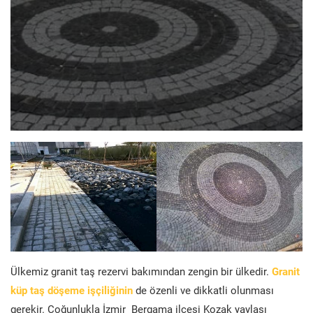
Ülkemiz granit taş rezervi bakımından zengin bir ülkedir.
Granit
küp taş döşeme işçiliğinin
de özenli ve dikkatli olunması
gerekir. Çoğunlukla İzmir Bergama ilçesi Kozak yaylası