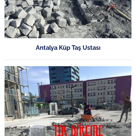
Antalya Küp Taş Ustası