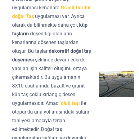
uygulaması kenarlara
Granit Bordür
doğal Taş
uygulaması var. Ayrıca
olarak da bilinmekte daha çok
küp
taşların
döşendiği alanların
kenarlarına döşenen taşlardan
oluşur. Bu taşlar
dekoratif doğal taş
döşemesi
şeklinde devam ederek
yapılan işin kaliteli oluşunu ortaya
çıkarmaktadır. Bu uygulamanın
8X10 ebatlarında bazalt ve granit
küp taş çoklu kırlangıç deseni
uygulamasıdır. Amacı
oluk taşı
ile
otoparkla ana yol arasındaki suların
tahliyesi amacıyla tercih
edilmektedir. Doğal taş
uygulamaları sağlam ve dayanıklı