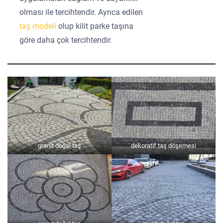
olması ile tercihtendir. Ayrıca edilen
taş modeli
olup kilit parke taşına
göre daha çok tercihtendir.
granit doğal taş
dekoratif taş döşemesi