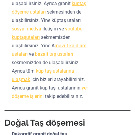
ulaşabilirsiniz. Ayrıca granit
küptaş
döşeme ustaları
sekmesinden de
ulaşbilirsiniz. Yine küptaş utaları
sosyal medya
iletişim ve
youtube
kuptaşutaları
sekmemizden
ulaşbilirsiniz. Yine A
rnavut kaldırım
ustaları
ve
bazalt taş ustaları
sekmemizden de ulaşabilirsiniz.
Ayrıca tüm
küp taş ustalarına
ulaşmak
için bizleri arayabilirsiniz.
Ayrıca granit küp taşı ustalarının
yer
döşeme işlerini
takip edebilirsiniz.
Doğal Taş döşemesi
Dekoratif granit doğal taş