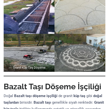
Granit Küp Taş Döşeme
Bazalt Taşı Döşeme İşçiliği
Doğal
Bazalt taşı döşeme işçiliği
de granit
küp taş
gibi
doğal
taşlardan
birisidir.
Bazalt taşı
genellikle siyah renktedir.
Granit