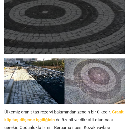
Ülkemiz granit taş rezervi bakımından zengin bir ülkedir.
Granit
küp taş döşeme işçiliğinin
de özenli ve dikkatli olunması
gerekir. Çoğunlukla İzmir Bergama ilçesi Kozak yaylası