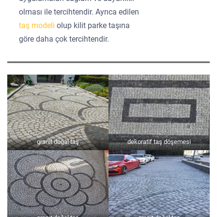
olması ile tercihtendir. Ayrıca edilen
taş modeli
olup kilit parke taşına
göre daha çok tercihtendir.
granit doğal taş
dekoratif taş döşemesi