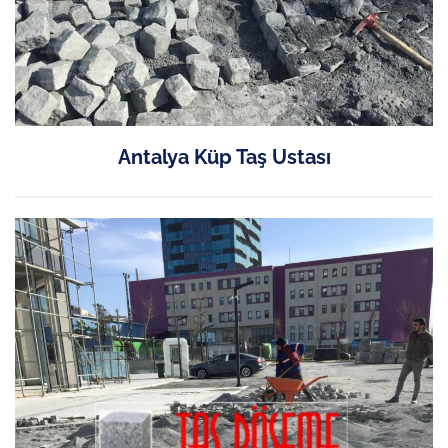
Antalya Küp Taş Ustası