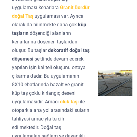
uygulaması kenarlara
Granit Bordür
doğal Taş
uygulaması var. Ayrıca
olarak da bilinmekte daha çok
küp
taşların
döşendiği alanların
kenarlarına döşenen taşlardan
oluşur. Bu taşlar
dekoratif doğal taş
döşemesi
şeklinde devam ederek
yapılan işin kaliteli oluşunu ortaya
çıkarmaktadır. Bu uygulamanın
8X10 ebatlarında bazalt ve granit
küp taş çoklu kırlangıç deseni
uygulamasıdır. Amacı
oluk taşı
ile
otoparkla ana yol arasındaki suların
tahliyesi amacıyla tercih
edilmektedir. Doğal taş
uygulamaları sağlam ve dayanıklı