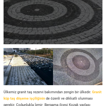
Ülkemiz granit taş rezervi bakımından zengin bir ülkedir.
Granit
küp taş döşeme işçiliğinin
de özenli ve dikkatli olunması
gerekir. Çoğunlukla İzmir Bergama ilçesi Kozak yaylası