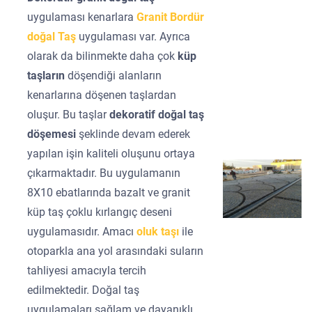
uygulaması kenarlara
Granit Bordür
doğal Taş
uygulaması var. Ayrıca
olarak da bilinmekte daha çok
küp
taşların
döşendiği alanların
kenarlarına döşenen taşlardan
oluşur. Bu taşlar
dekoratif doğal taş
döşemesi
şeklinde devam ederek
yapılan işin kaliteli oluşunu ortaya
çıkarmaktadır. Bu uygulamanın
8X10 ebatlarında bazalt ve granit
küp taş çoklu kırlangıç deseni
uygulamasıdır. Amacı
oluk taşı
ile
otoparkla ana yol arasındaki suların
tahliyesi amacıyla tercih
edilmektedir. Doğal taş
uygulamaları sağlam ve dayanıklı