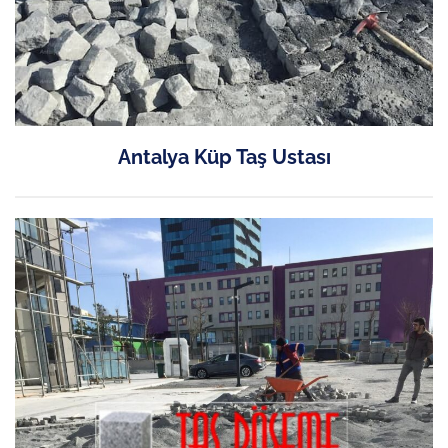
Antalya Küp Taş Ustası