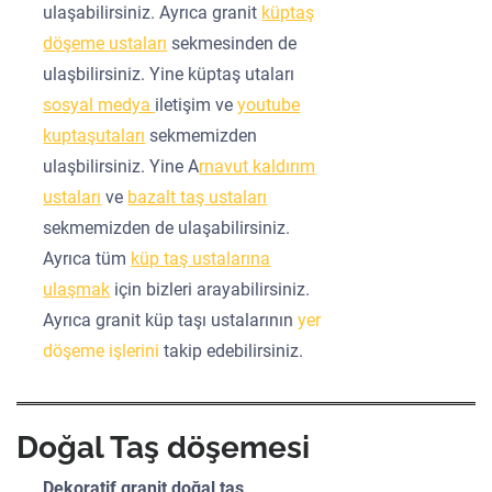
ulaşabilirsiniz. Ayrıca granit
küptaş
döşeme ustaları
sekmesinden de
ulaşbilirsiniz. Yine küptaş utaları
sosyal medya
iletişim ve
youtube
kuptaşutaları
sekmemizden
ulaşbilirsiniz. Yine A
rnavut kaldırım
ustaları
ve
bazalt taş ustaları
sekmemizden de ulaşabilirsiniz.
Ayrıca tüm
küp taş ustalarına
ulaşmak
için bizleri arayabilirsiniz.
Ayrıca granit küp taşı ustalarının
yer
döşeme işlerini
takip edebilirsiniz.
Doğal Taş döşemesi
Dekoratif granit doğal taş