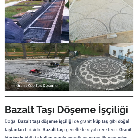
Granit Küp Taş Döşeme
Bazalt Taşı Döşeme İşçiliği
Doğal
Bazalt taşı döşeme işçiliği
de granit
küp taş
gibi
doğal
taşlardan
birisidir.
Bazalt taşı
genellikle siyah renktedir.
Granit