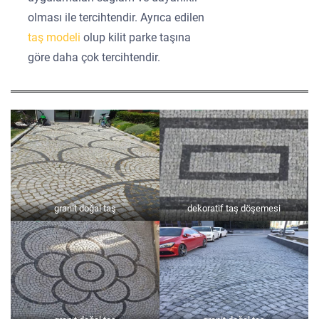
olması ile tercihtendir. Ayrıca edilen
taş modeli
olup kilit parke taşına
göre daha çok tercihtendir.
granit doğal taş
dekoratif taş döşemesi