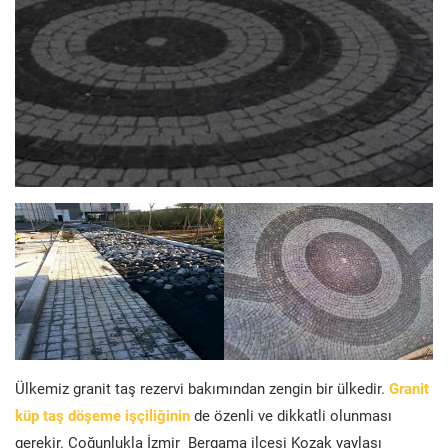
Ülkemiz granit taş rezervi bakımından zengin bir ülkedir.
Granit
küp taş döşeme işçiliğinin
de özenli ve dikkatli olunması
gerekir. Çoğunlukla İzmir Bergama ilçesi Kozak yaylası