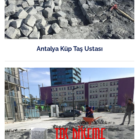
Antalya Küp Taş Ustası