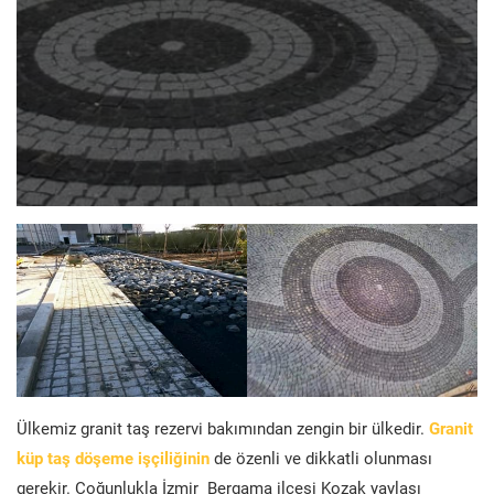
Ülkemiz granit taş rezervi bakımından zengin bir ülkedir.
Granit
küp taş döşeme işçiliğinin
de özenli ve dikkatli olunması
gerekir. Çoğunlukla İzmir Bergama ilçesi Kozak yaylası