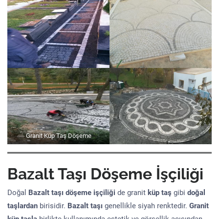
Granit Küp Taş Döşeme
Bazalt Taşı Döşeme İşçiliği
Doğal
Bazalt taşı döşeme işçiliği
de granit
küp taş
gibi
doğal
taşlardan
birisidir.
Bazalt taşı
genellikle siyah renktedir.
Granit