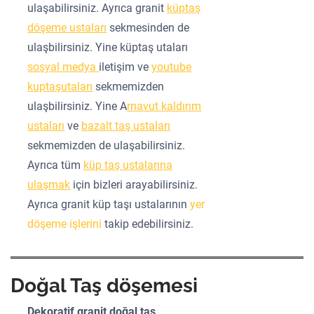
ulaşabilirsiniz. Ayrıca granit
küptaş
döşeme ustaları
sekmesinden de
ulaşbilirsiniz. Yine küptaş utaları
sosyal medya
iletişim ve
youtube
kuptaşutaları
sekmemizden
ulaşbilirsiniz. Yine A
rnavut kaldırım
ustaları
ve
bazalt taş ustaları
sekmemizden de ulaşabilirsiniz.
Ayrıca tüm
küp taş ustalarına
ulaşmak
için bizleri arayabilirsiniz.
Ayrıca granit küp taşı ustalarının
yer
döşeme işlerini
takip edebilirsiniz.
Doğal Taş döşemesi
Dekoratif granit doğal taş