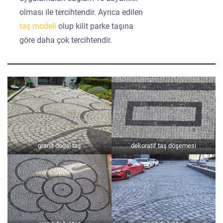
olması ile tercihtendir. Ayrıca edilen
taş modeli
olup kilit parke taşına
göre daha çok tercihtendir.
granit doğal taş
dekoratif taş döşemesi