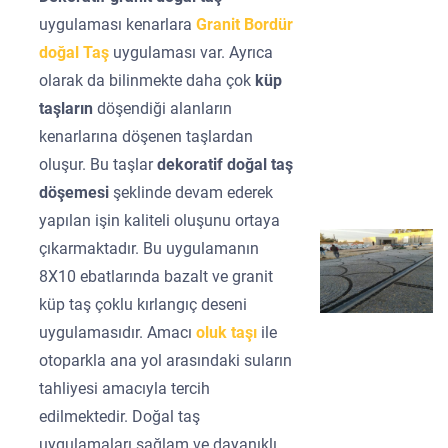
uygulaması kenarlara
Granit Bordür
doğal Taş
uygulaması var. Ayrıca
olarak da bilinmekte daha çok
küp
taşların
döşendiği alanların
kenarlarına döşenen taşlardan
oluşur. Bu taşlar
dekoratif doğal taş
döşemesi
şeklinde devam ederek
yapılan işin kaliteli oluşunu ortaya
çıkarmaktadır. Bu uygulamanın
8X10 ebatlarında bazalt ve granit
küp taş çoklu kırlangıç deseni
uygulamasıdır. Amacı
oluk taşı
ile
otoparkla ana yol arasındaki suların
tahliyesi amacıyla tercih
edilmektedir. Doğal taş
uygulamaları sağlam ve dayanıklı