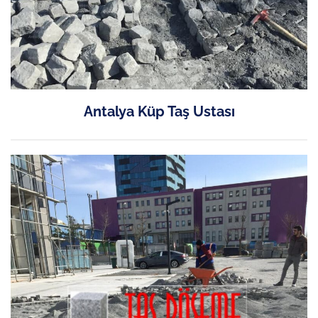
Antalya Küp Taş Ustası