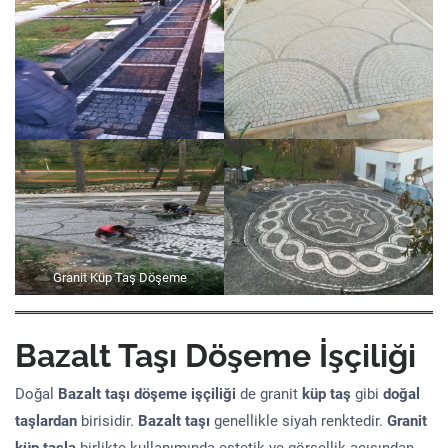
Granit Küp Taş Döşeme
Bazalt Taşı Döşeme İşçiliği
Doğal
Bazalt taşı döşeme işçiliği
de granit
küp taş
gibi
doğal
taşlardan
birisidir.
Bazalt taşı
genellikle siyah renktedir.
Granit