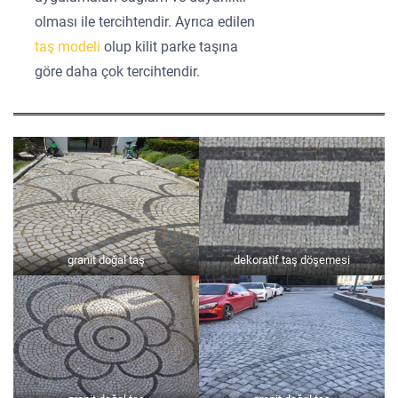
olması ile tercihtendir. Ayrıca edilen
taş modeli
olup kilit parke taşına
göre daha çok tercihtendir.
granit doğal taş
dekoratif taş döşemesi