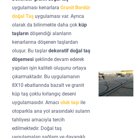
uygulaması kenarlara
Granit Bordür
doğal Taş
uygulaması var. Ayrıca
olarak da bilinmekte daha çok
küp
taşların
döşendiği alanların
kenarlarına döşenen taşlardan
oluşur. Bu taşlar
dekoratif doğal taş
döşemesi
şeklinde devam ederek
yapılan işin kaliteli oluşunu ortaya
çıkarmaktadır. Bu uygulamanın
8X10 ebatlarında bazalt ve granit
küp taş çoklu kırlangıç deseni
uygulamasıdır. Amacı
oluk taşı
ile
otoparkla ana yol arasındaki suların
tahliyesi amacıyla tercih
edilmektedir. Doğal taş
uygulamaları sağlam ve dayanıklı