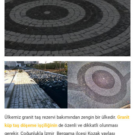
Ülkemiz granit taş rezervi bakımından zengin bir ülkedir.
Granit
küp taş döşeme işçiliğinin
de özenli ve dikkatli olunması
gerekir. Çoğunlukla İzmir Bergama ilçesi Kozak yaylası