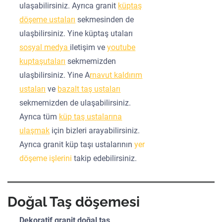
ulaşabilirsiniz. Ayrıca granit
küptaş
döşeme ustaları
sekmesinden de
ulaşbilirsiniz. Yine küptaş utaları
sosyal medya
iletişim ve
youtube
kuptaşutaları
sekmemizden
ulaşbilirsiniz. Yine A
rnavut kaldırım
ustaları
ve
bazalt taş ustaları
sekmemizden de ulaşabilirsiniz.
Ayrıca tüm
küp taş ustalarına
ulaşmak
için bizleri arayabilirsiniz.
Ayrıca granit küp taşı ustalarının
yer
döşeme işlerini
takip edebilirsiniz.
Doğal Taş döşemesi
Dekoratif granit doğal taş