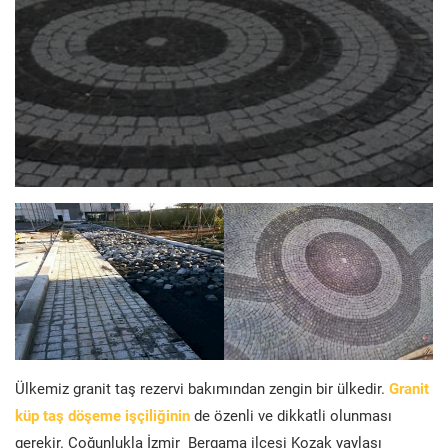
Ülkemiz granit taş rezervi bakımından zengin bir ülkedir.
Granit
küp taş döşeme işçiliğinin
de özenli ve dikkatli olunması
gerekir. Çoğunlukla İzmir Bergama ilçesi Kozak yaylası