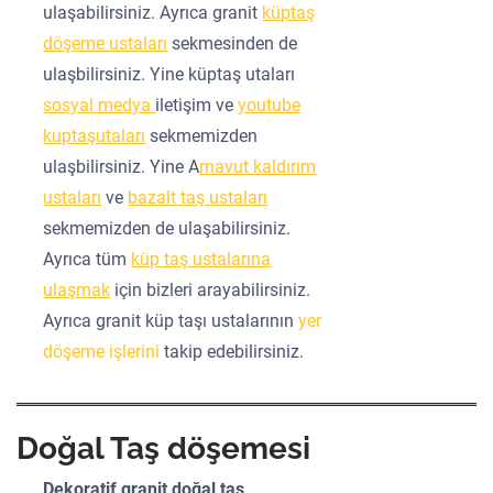
ulaşabilirsiniz. Ayrıca granit
küptaş
döşeme ustaları
sekmesinden de
ulaşbilirsiniz. Yine küptaş utaları
sosyal medya
iletişim ve
youtube
kuptaşutaları
sekmemizden
ulaşbilirsiniz. Yine A
rnavut kaldırım
ustaları
ve
bazalt taş ustaları
sekmemizden de ulaşabilirsiniz.
Ayrıca tüm
küp taş ustalarına
ulaşmak
için bizleri arayabilirsiniz.
Ayrıca granit küp taşı ustalarının
yer
döşeme işlerini
takip edebilirsiniz.
Doğal Taş döşemesi
Dekoratif granit doğal taş