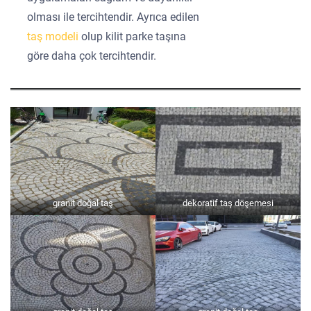
olması ile tercihtendir. Ayrıca edilen
taş modeli
olup kilit parke taşına
göre daha çok tercihtendir.
granit doğal taş
dekoratif taş döşemesi