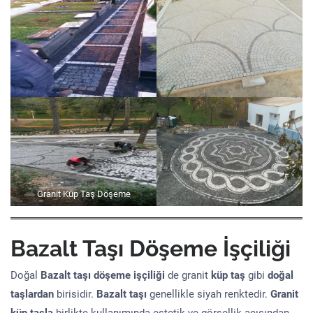
Granit Küp Taş Döşeme
Bazalt Taşı Döşeme İşçiliği
Doğal
Bazalt taşı döşeme işçiliği
de granit
küp taş
gibi
doğal
taşlardan
birisidir.
Bazalt taşı
genellikle siyah renktedir.
Granit