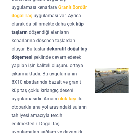
uygulaması kenarlara
Granit Bordür
doğal Taş
uygulaması var. Ayrıca
olarak da bilinmekte daha çok
küp
taşların
döşendiği alanların
kenarlarına döşenen taşlardan
oluşur. Bu taşlar
dekoratif doğal taş
döşemesi
şeklinde devam ederek
yapılan işin kaliteli oluşunu ortaya
çıkarmaktadır. Bu uygulamanın
8X10 ebatlarında bazalt ve granit
küp taş çoklu kırlangıç deseni
uygulamasıdır. Amacı
oluk taşı
ile
otoparkla ana yol arasındaki suların
tahliyesi amacıyla tercih
edilmektedir. Doğal taş
uygulamaları sağlam ve dayanıklı