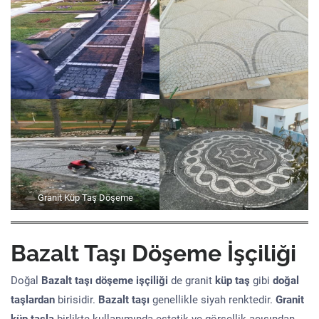
Granit Küp Taş Döşeme
Bazalt Taşı Döşeme İşçiliği
Doğal
Bazalt taşı döşeme işçiliği
de granit
küp taş
gibi
doğal
taşlardan
birisidir.
Bazalt taşı
genellikle siyah renktedir.
Granit