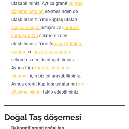
ulaşabilirsiniz. Ayrıca granit
küptaş
döşeme ustaları
sekmesinden de
ulaşbilirsiniz. Yine küptaş utaları
sosyal medya
iletişim ve
youtube
kuptaşutaları
sekmemizden
ulaşbilirsiniz. Yine A
rnavut kaldırım
ustaları
ve
bazalt taş ustaları
sekmemizden de ulaşabilirsiniz.
Ayrıca tüm
küp taş ustalarına
ulaşmak
için bizleri arayabilirsiniz.
Ayrıca granit küp taşı ustalarının
yer
döşeme işlerini
takip edebilirsiniz.
Doğal Taş döşemesi
Dekoratif granit doğal taş