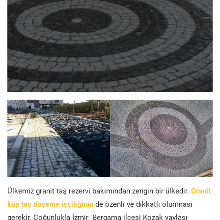
Ülkemiz granit taş rezervi bakımından zengin bir ülkedir.
Granit
küp taş döşeme işçiliğinin
de özenli ve dikkatli olunması
gerekir. Çoğunlukla İzmir Bergama ilçesi Kozak yaylası