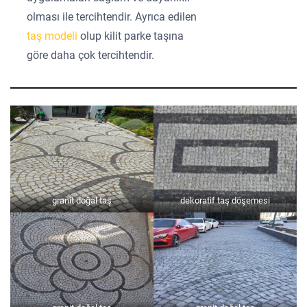
olması ile tercihtendir. Ayrıca edilen
taş modeli
olup kilit parke taşına
göre daha çok tercihtendir.
granit doğal taş
dekoratif taş döşemesi