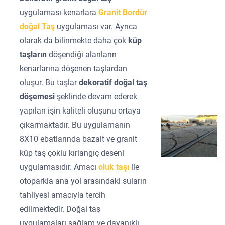
uygulaması kenarlara
Granit Bordür
doğal Taş
uygulaması var. Ayrıca
olarak da bilinmekte daha çok
küp
taşların
döşendiği alanların
kenarlarına döşenen taşlardan
oluşur. Bu taşlar
dekoratif doğal taş
döşemesi
şeklinde devam ederek
yapılan işin kaliteli oluşunu ortaya
çıkarmaktadır. Bu uygulamanın
8X10 ebatlarında bazalt ve granit
küp taş çoklu kırlangıç deseni
uygulamasıdır. Amacı
oluk taşı
ile
otoparkla ana yol arasındaki suların
tahliyesi amacıyla tercih
edilmektedir. Doğal taş
uygulamaları sağlam ve dayanıklı