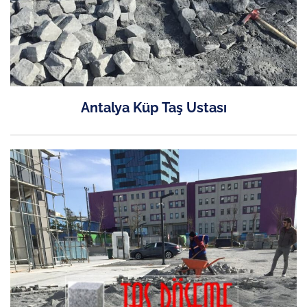
Antalya Küp Taş Ustası